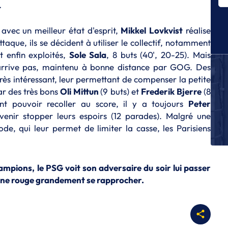
t
L
L
avec un meilleur état d'esprit,
Mikkel
Lovkvist
réalise
es
taque, ils se décident à utiliser le collectif, notamment
nt enfin exploités,
Sole Sala
, 8 buts (40', 20-25). Mais
L
C
 arrive pas, maintenu à bonne distance par GOG. Des
très intéressant, leur permettant de compenser la petite
L
par des très bons
Oli
Mittun
(9 buts) et
Frederik
Bjerre
(8
Le
Bu
ent pouvoir recoller au score, il y a toujours
Peter
enir stopper leurs espoirs (12 parades). Malgré une
L
de, qui leur permet de limiter la casse, les Parisiens
Cl
n’
L
Ch
ampions, le PSG voit son adversaire du soir lui passer
ma
zone rouge grandement se rapprocher.
au