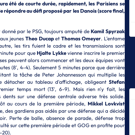
L
aura été de courte durée, rapidement, les Parisiens se
Me
 répondre au défi proposé par les Danois (score final,
r
L
Un
st donné par le PSG, toujours amputé de
Kamil
Spyrzak
hi
 aux jeunes
Theo
Ducap
et
Thomas
Omeyer
. L'entame
utre, les tirs fuient le cadre et les transmissions sont
L
L
 minute pour que
Hjalte
Lykke
vienne inscrire le premier
Me
euses peuvent alors commencer et les deux équipes vont
tes (8', 4-4). Seulement 5 minutes parce que derrière
L
« 
itant la tâche de Peter Johannesson qui multiplie les
je
 détacher au tableau d'affichage, obligeant
Stefan
M
ier temps mort (13', 6-9). Mais rien n'y fait, les
L
s dents sur une défense centrale adverse très solide.
«
tôt au cours de la première période,
Mikkel
Lovkvist
ét
e, des gardiens pas aidés par une défense qui a décidé
da
soir. Perte de balle, absence de parade, défense trop
L
iculté sur cette première période et GOG en profite pour
L
3-20).
c