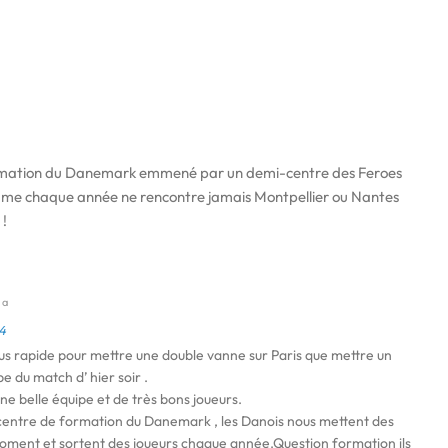
ormation du Danemark emmené par un demi-centre des Feroes
mme chaque année ne rencontre jamais Montpellier ou Nantes
 !
y a
4
lus rapide pour mettre une double vanne sur Paris que mettre un
e du match d’ hier soir .
e belle équipe et de très bons joueurs.
centre de formation du Danemark , les Danois nous mettent des
 moment et sortent des joueurs chaque année.Question formation ils