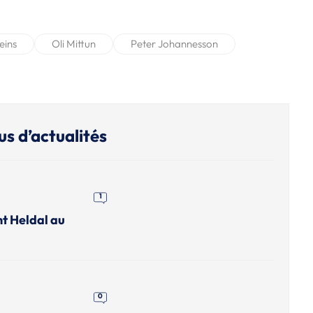
eins
Oli Mittun
Peter Johannesson
us d’actualités
1
nt Heldal au
0