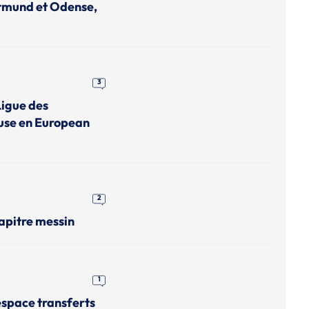
rtmund et Odense,
3
Ligue des
use en European
2
apitre messin
1
'espace transferts