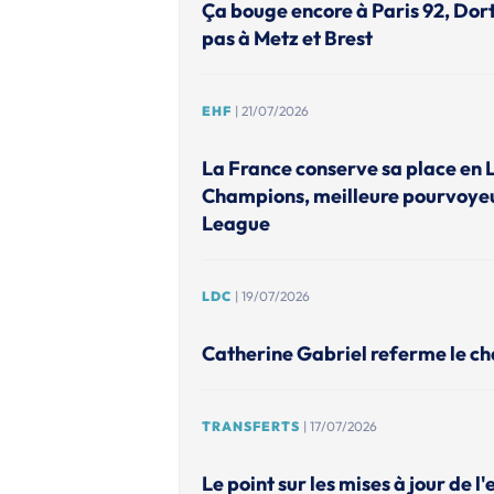
Ça bouge encore à Paris 92, Do
pas à Metz et Brest
EHF
| 21/07/2026
La France conserve sa place en 
Champions, meilleure pourvoye
League
LDC
| 19/07/2026
Catherine Gabriel referme le ch
TRANSFERTS
| 17/07/2026
Le point sur les mises à jour de l