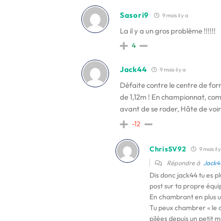
Sasori9
9 mois il y a
La il y a un gros problème !!!!!!
4
Jack44
9 mois il y a
Défaite contre le centre de f
de 1,12m ! En championnat, co
avant de se roder, Hâte de voir
-12
ChrisSV92
9 mois il 
Répondre à
Jack4
Dis donc jack44 tu es p
post sur ta propre équip
En chambrant en plus un
Tu peux chambrer « le 
pilées depuis un petit