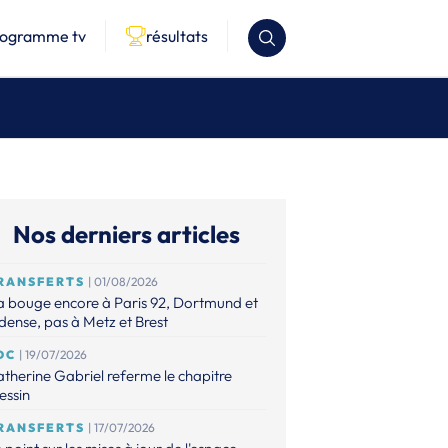
rogramme tv
résultats
Nos derniers articles
RANSFERTS
| 01/08/2026
 bouge encore à Paris 92, Dortmund et
ense, pas à Metz et Brest
DC
| 19/07/2026
therine Gabriel referme le chapitre
essin
RANSFERTS
| 17/07/2026