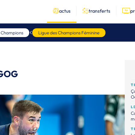
actus
transferts
p
s Champions
Ligue des Champions Féminine
 GOG
T
Ça
Od
L
Ca
m
T