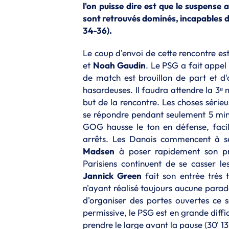
l'on puisse dire est que le suspense 
sont retrouvés dominés, incapables de
34-36).
Le coup d'envoi de cette rencontre e
et
Noah
Gaudin
. Le PSG a fait appel
de match est brouillon de part et d'a
hasardeuses. Il faudra attendre la 3ᵉ
but de la rencontre. Les choses séri
se répondre pendant seulement 5 minu
GOG hausse le ton en défense, facil
arrêts. Les Danois commencent à se
Madsen
à poser rapidement son prem
Parisiens continuent de se casser le
Jannick
Green
fait son entrée très 
n'ayant réalisé toujours aucune parad
d'organiser des portes ouvertes ce 
permissive, le PSG est en grande diff
prendre le large avant la pause (30' 1