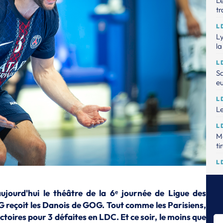
Le
tr
L
Ly
la
L
Sa
e
L
Le
L
Me
ti
L
Le
20
ujourd'hui le théâtre de la 6ᵉ journée de Ligue des
L
G reçoit les Danois de GOG. Tout comme les Parisiens,
U
toires pour 3 défaites en LDC. Et ce soir, le moins que