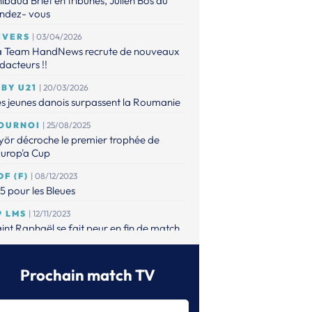
ibaud Briet en tribunes, Julien Bos au
endez- vous
IVERS
| 03/04/2026
a Team HandNews recrute de nouveaux
dacteurs !!
IBY U21
| 20/03/2026
s jeunes danois surpassent la Roumanie
OURNOI
| 25/08/2025
ör décroche le premier trophée de
Europ'a Cup
DF (F)
| 08/12/2023
5 pour les Bleues
9 LMS
| 12/11/2023
int Raphaël se fait peur en fin de match
ce à Aix
ROLIGUE (J2)
| 20/09/2023
Prochain match TV
lestat et Pontault cartonnent, Valence et
remblay au buzzer