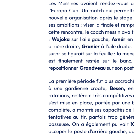
Les Messines avaient rendez-vous 
l’Europa Cup. Un match qui permettai
nouvelle organisation après le sta
ses ambitions : viser la finale et remp
cette rencontre, le coach messin avait
:
Wajoka
sur l’aile gauche,
Axnér
en 
arrière droite,
Granier
à l’aile droite,
surprise figurait sur la feuille : la m
est finalement restée sur le banc
repositionner
Grandveau
sur son post
La première période fut plus accroch
à une gardienne croate,
Besen,
en 
rotations, restèrent très compétitive
s’est mise en place, portée par une 
complète, a montré ses capacités de lo
tentatives au tir, parfois trop génér
passeuse. On a également pu voir
X
occuper le poste d’arrière gauche, d