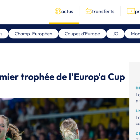
actus
transferts
p
s
Champ. Européen
Coupes d'Europe
JO
Mon
mier trophée de l'Europ'a Cup
D
L
p
L
Le
c
C