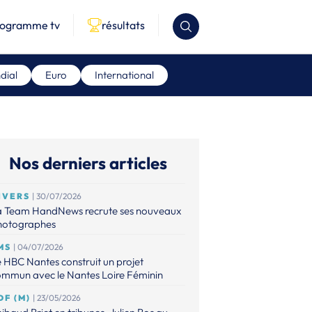
rogramme tv
résultats
dial
Euro
International
Nos derniers articles
IVERS
| 30/07/2026
a Team HandNews recrute ses nouveaux
hotographes
MS
| 04/07/2026
 HBC Nantes construit un projet
ommun avec le Nantes Loire Féminin
DF (M)
| 23/05/2026