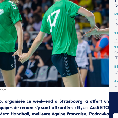
Th
r
D
L
ré
T
Le
T
Gy
l'
E
5/
J
Sa
ASADO
fa
P
p, organisée ce week-end à Strasbourg, a offert un
Sé
quipes de renom s’y sont affrontées : Győri Audi ETO
T
Metz Handball, meilleure équipe française, Podravka