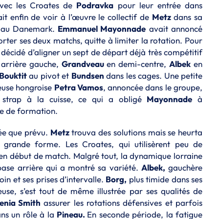
avec les Croates de
Podravka
pour leur entrée dans
t enfin de voir à l’œuvre le collectif de
Metz
dans sa
ge au Danemark.
Emmanuel Mayonnade
avait annoncé
orter ses deux matchs, quitte à limiter la rotation. Pour
 décidé d’aligner un sept de départ déjà très compétitif
arrière gauche,
Grandveau
en demi-centre,
Albek
en
Bouktit
au pivot et
Bundsen
dans les cages. Une petite
eneuse hongroise
Petra Vamos
, annoncée dans le groupe,
, strap à la cuisse, ce qui a obligé
Mayonnade
à
e de formation.
ée que prévu.
Metz
trouva des solutions mais se heurta
grande forme. Les Croates, qui utilisèrent peu de
s en début de match. Malgré tout, la dynamique lorraine
base arrière qui a montré sa variété.
Albek,
gauchère
in et ses prises d’intervalle.
Borg,
plus timide dans ses
euse, s’est tout de même illustrée par ses qualités de
enia Smith
assurer les rotations défensives et parfois
ans un rôle à la
Pineau.
En seconde période, la fatigue