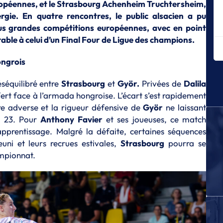
L
opéennes, et le Strasbourg Achenheim Truchtersheim,
To
gie. En quatre rencontres, le public alsacien a pu
po
lus grandes compétitions européennes, avec en point
able à celui d’un Final Four de Ligue des champions.
L
To
pl
ongrois
L
éséquilibré entre
Strasbourg
et
Györ.
Privées de
Dalila
Pi
ffert face à l’armada hongroise. L’écart s’est rapidement
L
ère adverse et la rigueur défensive de
Györ
ne laissant
C
à 23. Pour
Anthony Favier
et ses joueuses, ce match
u
apprentissage. Malgré la défaite, certaines séquences
E
euni et leurs recrues estivales,
Strasbourg
pourra se
Le
mpionnat.
M
La
M
La
M