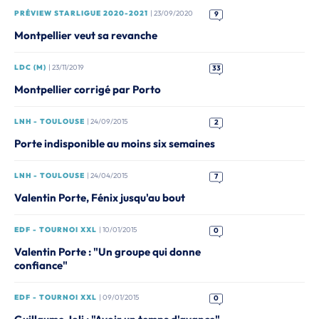
PRÉVIEW STARLIGUE 2020-2021
| 23/09/2020
9
Montpellier veut sa revanche
LDC (M)
| 23/11/2019
33
Montpellier corrigé par Porto
LNH - TOULOUSE
| 24/09/2015
2
Porte indisponible au moins six semaines
LNH - TOULOUSE
| 24/04/2015
7
Valentin Porte, Fénix jusqu'au bout
EDF - TOURNOI XXL
| 10/01/2015
0
Valentin Porte : "Un groupe qui donne
confiance"
EDF - TOURNOI XXL
| 09/01/2015
0