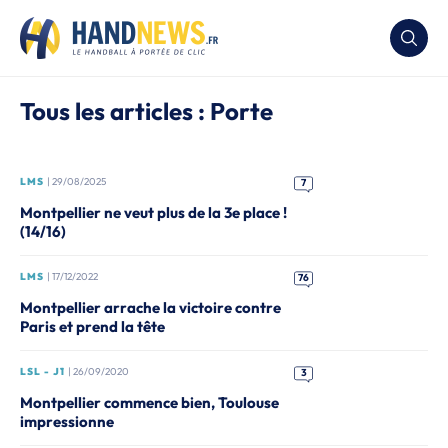
Tous les articles : Porte
LMS
| 29/08/2025
7
Montpellier ne veut plus de la 3e place !
(14/16)
LMS
| 17/12/2022
76
Montpellier arrache la victoire contre
Paris et prend la tête
LSL - J1
| 26/09/2020
3
Montpellier commence bien, Toulouse
impressionne