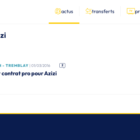
actus
transferts
p
zi
H - TREMBLAY
| 01/03/2016
2
r contrat pro pour Azizi