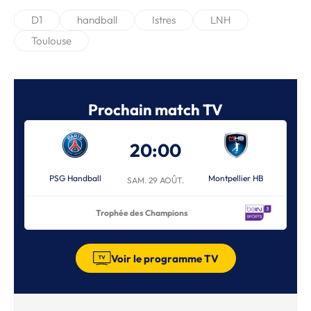
D1
handball
Istres
LNH
Toulouse
Prochain match TV
20:00
PSG Handball
Montpellier HB
SAM. 29 AOÛT.
Trophée des Champions
Voir le programme TV