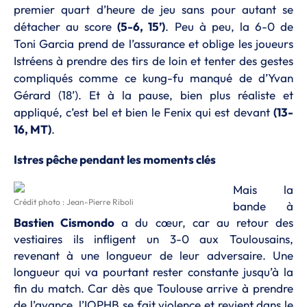
premier quart d’heure de jeu sans pour autant se
détacher au score
(5-6, 15’)
.
Peu à peu, la 6-0 de
Toni Garcia prend de l’assurance et oblige les joueurs
Istréens à prendre des tirs de loin et tenter des gestes
compliqués comme ce kung-fu manqué de d’Yvan
Gérard (18’). Et à
la pause, bien plus réaliste et
appliqué, c’est bel et bien le Fenix qui est devant
(13-
16, MT)
.
Istres pêche pendant les moments clés
Mais la
Crédit photo : Jean-Pierre Riboli
bande à
Bastien Cismondo
a du cœur, car au retour des
vestiaires ils infligent un 3-0 aux Toulousains,
revenant à une longueur de leur adversaire. Une
longueur qui va pourtant rester constante jusqu’à la
fin du match. Car dès que Toulouse arrive à prendre
de l’avance, l’IOPHB se fait violence et revient dans le