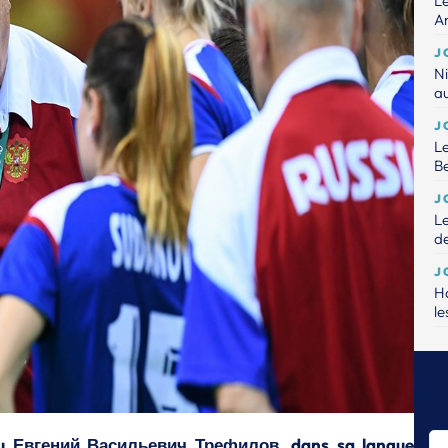
Le
An
J
Ni
a
J
Le
B
J
Le
de
J
Ha
le
J
Le
pe
J
Un
Ou
Евгений Васильевич Трефилов
, dans sa langue