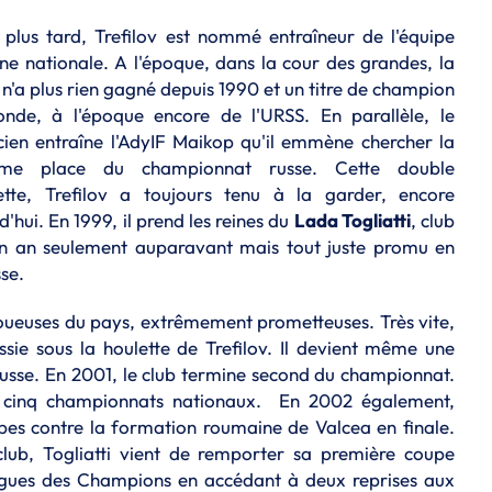
plus tard, Trefilov est nommé entraîneur de l'équipe
ne nationale. A l'époque, dans la cour des grandes, la
 n'a plus rien gagné depuis 1990 et un titre de champion
nde, à l'époque encore de l'URSS. En parallèle, le
cien entraîne l'AdyIF Maikop qu'il emmène chercher la
ième place du championnat russe. Cette double
ette, Trefilov a toujours tenu à la garder, encore
d'hui. En 1999, il prend les reines du
Lada Togliatti
, club
un an seulement auparavant mais tout juste promu en
se.
joueuses du pays, extrêmement prometteuses. Très vite,
ssie sous la houlette de Trefilov. Il devient même une
russe. En 2001, le club termine second du championnat.
 cinq championnats nationaux. En 2002 également,
pes contre la formation roumaine de Valcea en finale.
 club, Togliatti vient de remporter sa première coupe
Ligues des Champions en accédant à deux reprises aux