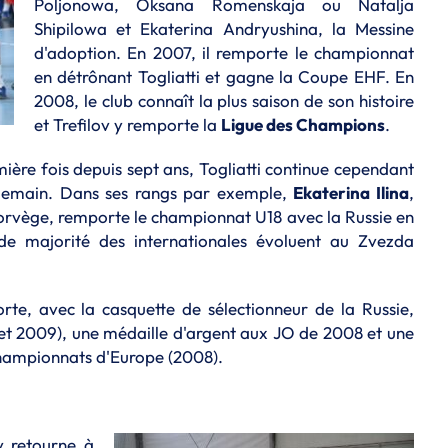
Poljonowa, Oksana Romenskaja ou Natalja
Shipilowa et Ekaterina Andryushina, la Messine
d'adoption. En 2007, il remporte le championnat
en détrônant Togliatti et gagne la Coupe EHF. En
2008, le club connaît la plus saison de son histoire
et Trefilov y remporte la
Ligue des Champions
.
ière fois depuis sept ans, Togliatti continue cependant
demain. Dans ses rangs par exemple,
Ekaterina Ilina
,
orvège, remporte le championnat U18 avec la Russie en
e majorité des internationales évoluent au Zvezda
rte, avec la casquette de sélectionneur de la Russie,
 2009), une médaille d'argent aux JO de 2008 et une
hampionnats d'Europe (2008).
v retourne à