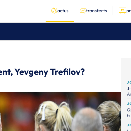
actus
transferts
p
ent, Yevgeny Trefilov?
J
J-
A
J
Qu
ha
J