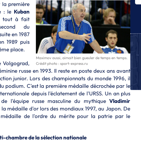
r la première
Es
no
e : le
Kuban
s tout à fait
J
 second du
L
suite en 1987
J
en 1989 puis
L
ième place.
J
Maximov aussi, aimait bien gueuler de temps en temps.
Un
e Volgograd,
Crédit photo : sport-express.ru
D
 féminine russe en 1993. Il reste en poste deux ans avant
ction junior. Lors des championnats du monde 1996, il
J
Un
 du podium. C'est la première médaille décrochée par le
Ch
nternationale depuis l'éclatement de l'URSS. Un an plus
int de l'équipe russe masculine du mythique
Vladimir
r la médaille d'or lors des mondiaux 1997, au Japon. De
 médaille de l'ordre du mérite pour la patrie par le
anti-chambre de la sélection nationale