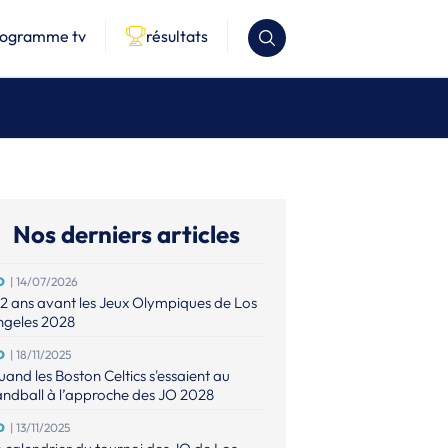
rogramme tv
résultats
Nos derniers articles
O
| 14/07/2026
2 ans avant les Jeux Olympiques de Los
ngeles 2028
O
| 18/11/2025
and les Boston Celtics s'essaient au
ndball à l’approche des JO 2028
O
| 13/11/2025