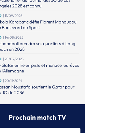
 calendrier du tournoi des JO de Los
geles 2028 est connu
O
| 11/09/2025
kola Karabatic défie Florent Manaudou
u Boulevard du Sport
O
| 14/08/2025
 handball prendra ses quartiers à Long
each en 2028
O
| 28/07/2025
 Qatar entre en piste et menace les rêves
 l'Allemagne
O
| 20/11/2024
ssan Moustafa soutient le Qatar pour
s JO de 2036
O
| 26/08/2024
 danois Emil Nielsen a vécu une tragédie
ndant les JO
Prochain match TV
O (M)
| 12/08/2024
e finale olympique de tous les records