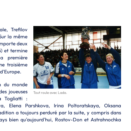
le, Trefilov
. Sur la même
emporte deux
) et termine
la première
e troisième
 d'Europe.
on du monde
 des joueuses
Tout roule avec Lada.
 Togliatti :
a, Elena Parshkova, Irina Poltoratskaya, Oksana
dition a toujours perduré par la suite, y compris dans
 pays bien qu'aujourd'hui, Rostov-Don et Astrahnochka