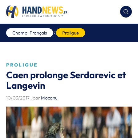
Champ. Français
Proligue
PROLIGUE
Caen prolonge Serdarevic et
Langevin
10/03/2017
, par
Mocanu