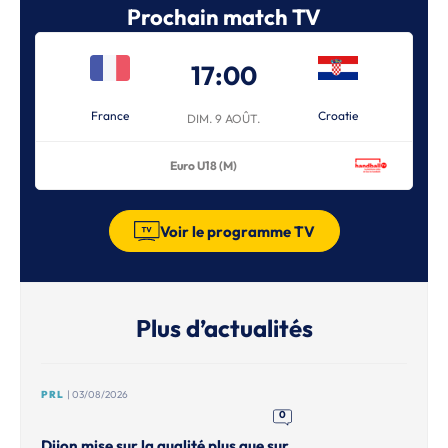
Prochain match TV
17:00
France
Croatie
DIM. 9 AOÛT.
Euro U18 (M)
Voir le programme TV
Plus d’actualités
PRL
| 03/08/2026
0
Dijon mise sur la qualité plus que sur