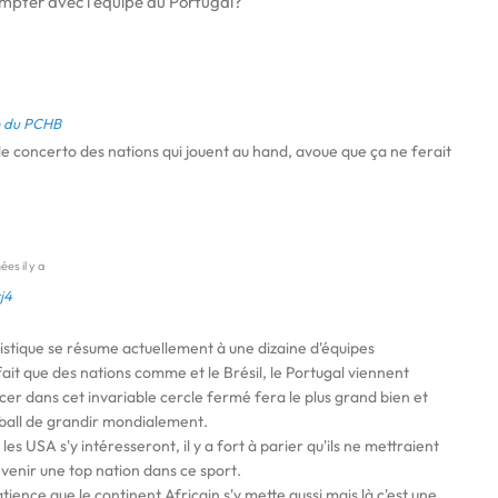
 compter avec l’équipe du Portugal?
e du PCHB
e concerto des nations qui jouent au hand, avoue que ça ne ferait
es il y a
j4
stique se résume actuellement à une dizaine d'équipes
ait que des nations comme et le Brésil, le Portugal viennent
r dans cet invariable cercle fermé fera le plus grand bien et
ball de grandir mondialement.
les USA s'y intéresseront, il y a fort à parier qu'ils ne mettraient
venir une top nation dans ce sport.
tience que le continent Africain s'y mette aussi mais là c'est une