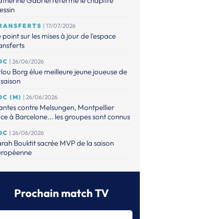
therine Gabriel referme le chapitre
essin
RANSFERTS
| 17/07/2026
 point sur les mises à jour de l'espace
ansferts
DC
| 26/06/2026
lou Borg élue meilleure jeune joueuse de
 saison
DC (M)
| 26/06/2026
ntes contre Melsungen, Montpellier
ce à Barcelone... les groupes sont connus
DC
| 26/06/2026
rah Bouktit sacrée MVP de la saison
uropéenne
DC
| 26/06/2026
s poules de Metz et Brest sont connues
Prochain match TV
DC (M)
| 25/06/2026
ntes tête de série, le PSG et Montpellier
ns le pot 2 avant le tirage