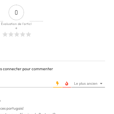
0
Évaluation de l'articl
e
ous connecter pour commenter
Le plus ancien
a
 ces portugais!