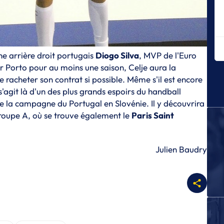
L
Me
ti
L
une arrière droit portugais
Diogo Silva
, MVP de l'Euro
Qu
r Porto pour au moins une saison, Celje aura la
Ma
de racheter son contrat si possible. Même s'il est encore
L
l s'agit là d'un des plus grands espoirs du handball
Un
de la campagne du Portugal en Slovénie. Il y découvrira
Mo
groupe A, où se trouve également le
Paris Saint
L
Le
20
Julien Baudry
L
Pa
le
L
Le
no