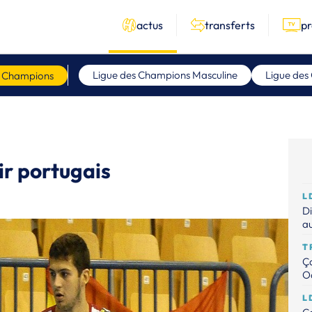
actus
transferts
p
Ligue des Champions Masculine
Ligue des
s Champions
ir portugais
L
Di
au
T
Ça
Od
L