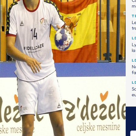
Ca
m
T
Le
tr
L
Ly
la
L
Na
fa
L
Sa
e
L
Le
L
Na
da