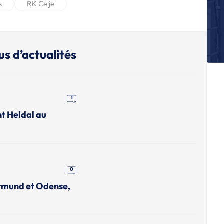
s
RK Celje
L
Al
bu
U
us d’actualités
G
ch
L
Qu
1
du
nt Heldal au
L
Le
L
D
0
rtmund et Odense,