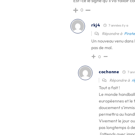
Est-ce le signe qu’il va falloir
0
rkj4
7 années il y a
Répondre à
Pirat
Un nouveau venu dans l
pas de mal.
0
cochonne
7 anné
Répondre à
rk
Tout a fait !
Le monde handballi
européennes et le f
doucement s'immisce
permettra au hand
Vivement le jour ou 
pas longtemps à de
J'attends avec impa