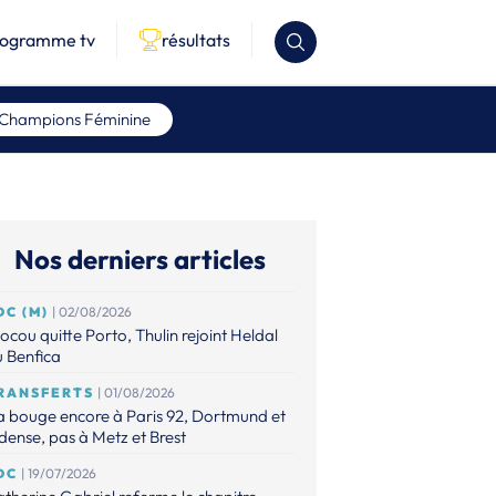
rogramme tv
résultats
 Champions Féminine
Nos derniers articles
DC (M)
| 02/08/2026
ocou quitte Porto, Thulin rejoint Heldal
 Benfica
RANSFERTS
| 01/08/2026
 bouge encore à Paris 92, Dortmund et
ense, pas à Metz et Brest
DC
| 19/07/2026