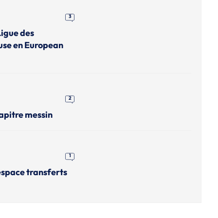
3
Ligue des
use en European
2
apitre messin
1
'espace transferts