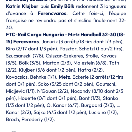
Katrin Klujber
puis
Emily Bölk
redonnent 3 longueurs
d'avance à
Ferencvaros
. Cette fois-ci, l'équipe
française ne reviendra pas et s'incline finalement 32-
30.
FTC-Rail Cargo Hungaria - Metz Handball 32-30 (18-
15)
Ferecvaros
. Janurik (3 arrêts/18 tirs dont 1/3 pén),
Biro (2/17 dont 1/3 pén). Pasztor, Schatzl (1 but/2 tirs),
Szucsanszki (7/8), Csiszar-Szekeres, Stolle, Kovacs
(3/5), Bölk (3/5), Marton (2/3), Malestein (6/8), Toth
(2/2), Klujber (5/6 dont 1/2 pén), Hafra (2/2),
Kovacsics, Behnke (1/1).
Metz.
Eckerle (2 arrêts/12 tirs
dont 0/1 pén), Sako (3/25 dont 0/2 pén), Gautschi,
Micijevic (1/1), N'Gouan (2/2), Nocandy (8/10 dont 2/3
pén), Houette (0/1 dont 0/1 pén), Bont (1/3), Stanko
(1/3 dont 1/2 pén), O. Kanor (6/7), Burgaard (3/3), L.
Kanor (2/2), Sajka (4/5 dont 1/2 pén), Luciano (1/2),
Broch, Perederiy (1/2).