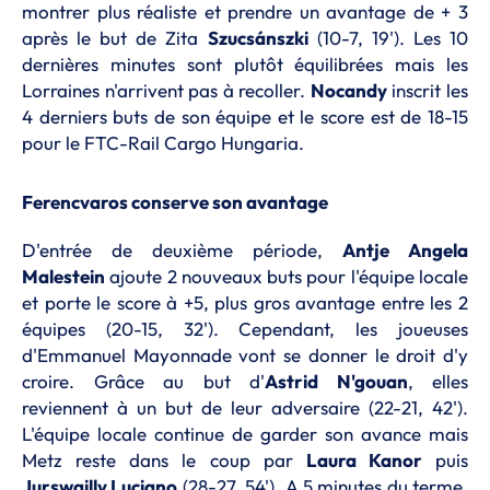
montrer plus réaliste et prendre un avantage de + 3
après le but de Zita
Szucsánszki
(10-7, 19'). Les 10
dernières minutes sont plutôt équilibrées mais les
Lorraines n'arrivent pas à recoller.
Nocandy
inscrit les
4 derniers buts de son équipe et le score est de 18-15
pour le FTC-Rail Cargo Hungaria.
Ferencvaros conserve son avantage
D'entrée de deuxième période,
Antje Angela
Malestein
ajoute 2 nouveaux buts pour l'équipe locale
et porte le score à +5, plus gros avantage entre les 2
équipes (20-15, 32'). Cependant, les joueuses
d'Emmanuel Mayonnade vont se donner le droit d'y
croire. Grâce au but d'
Astrid N'gouan
, elles
reviennent à un but de leur adversaire (22-21, 42').
L'équipe locale continue de garder son avance mais
Metz reste dans le coup par
Laura Kanor
puis
Jurswailly Luciano
(28-27, 54'). A 5 minutes du terme,