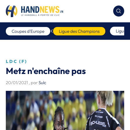
Ligue 
Coupes d'Europe
Ligue des Champions
LDC (F)
Metz n'enchaîne pas
20/01/2021
, par
Sulc