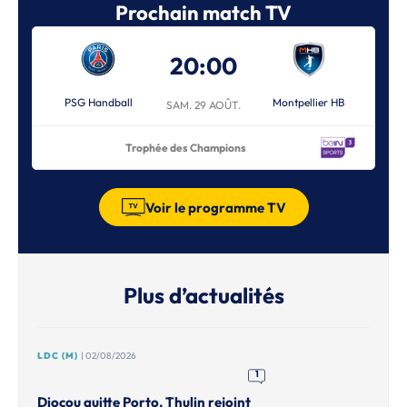
Prochain match TV
20:00
PSG Handball
Montpellier HB
SAM. 29 AOÛT.
Trophée des Champions
Voir le programme TV
Plus d’actualités
LDC (M)
| 02/08/2026
1
Diocou quitte Porto, Thulin rejoint