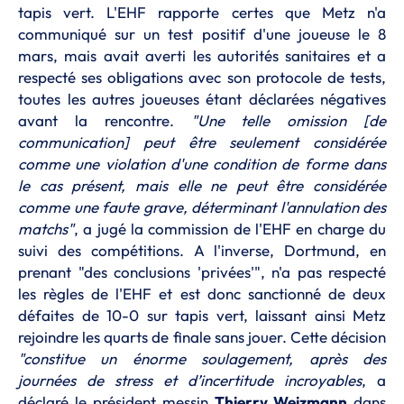
tapis vert. L'EHF rapporte certes que Metz n'a
communiqué sur un test positif d'une joueuse le 8
mars, mais avait averti les autorités sanitaires et a
respecté ses obligations avec son protocole de tests,
toutes les autres joueuses étant déclarées négatives
avant la rencontre.
"Une telle omission [de
communication] peut être seulement considérée
comme une violation d'une condition de forme dans
le cas présent, mais elle ne peut être considérée
comme une faute grave, déterminant l'annulation des
matchs"
, a jugé la commission de l'EHF en charge du
suivi des compétitions. A l'inverse, Dortmund, en
prenant "des conclusions 'privées'", n'a pas respecté
les règles de l'EHF et est donc sanctionné de deux
défaites de 10-0 sur tapis vert, laissant ainsi Metz
rejoindre les quarts de finale sans jouer. Cette décision
"
c
onstitue un énorme soulagement, après des
journées de stress et d’incertitude incroyables
, a
déclaré le président messin
Thierry Weizmann
dans