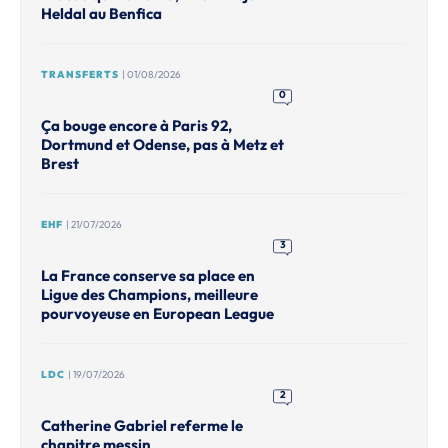
Heldal au Benfica
TRANSFERTS
| 01/08/2026
0
Ça bouge encore à Paris 92,
Dortmund et Odense, pas à Metz et
Brest
EHF
| 21/07/2026
3
La France conserve sa place en
Ligue des Champions, meilleure
pourvoyeuse en European League
LDC
| 19/07/2026
2
Catherine Gabriel referme le
chapitre messin