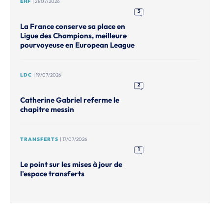
EHF
| 21/07/2026
3
La France conserve sa place en
Ligue des Champions, meilleure
pourvoyeuse en European League
LDC
| 19/07/2026
2
Catherine Gabriel referme le
chapitre messin
TRANSFERTS
| 17/07/2026
1
Le point sur les mises à jour de
l'espace transferts