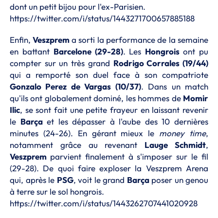
dont un petit bijou pour l'ex-Parisien.
https://twitter.com/i/status/1443271700657885188
Enfin,
Veszprem
a sorti la performance de la semaine
en battant
Barcelone (29-28)
. Les
Hongrois
ont pu
compter sur un très grand
Rodrigo Corrales (19/44)
qui a remporté son duel face à son compatriote
Gonzalo Perez de Vargas (10/37)
. Dans un match
qu'ils ont globalement dominé, les hommes de
Momir
Ilic
, se sont fait une petite frayeur en laissant revenir
le
Barça
et les dépasser à l'aube des 10 dernières
minutes (24-26). En gérant mieux le
money time
,
notamment grâce au revenant
Lauge Schmidt
,
Veszprem
parvient finalement à s'imposer sur le fil
(29-28). De quoi faire exploser la Veszprem Arena
qui, après le
PSG
, voit le grand
Barça
poser un genou
à terre sur le sol hongrois.
https://twitter.com/i/status/1443262707441020928