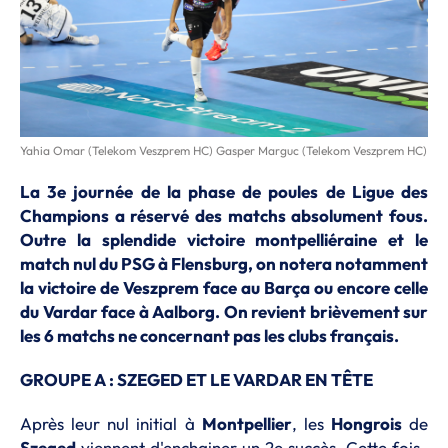
Yahia Omar (Telekom Veszprem HC) Gasper Marguc (Telekom Veszprem HC)
La 3e journée de la phase de poules de Ligue des
Champions a réservé des matchs absolument fous.
Outre la splendide victoire montpelliéraine et le
match nul du PSG à Flensburg, on notera notamment
la victoire de Veszprem face au Barça ou encore celle
du Vardar face à Aalborg. On revient brièvement sur
les 6 matchs ne concernant pas les clubs français.
GROUPE A : SZEGED ET LE VARDAR EN TÊTE
Après leur nul initial à
Montpellier
, les
Hongrois
de
Szeged
viennent d'enchainer un 2e succès. Cette fois-