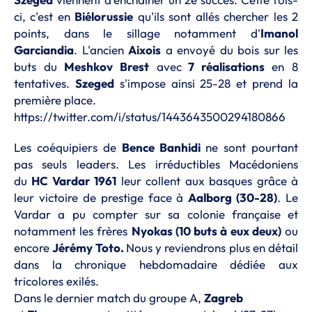
ci, c'est en
Biélorussie
qu'ils sont allés chercher les 2
points, dans le sillage notamment d'
Imanol
Garciandia
. L'ancien
Aixois
a envoyé du bois sur les
buts du
Meshkov Brest
avec
7 réalisations
en 8
tentatives.
Szeged
s'impose ainsi 25-28 et prend la
première place.
https://twitter.com/i/status/1443643500294180866
Les coéquipiers de
Bence Banhidi
ne sont pourtant
pas seuls leaders. Les irréductibles Macédoniens
du
HC Vardar 1961
leur collent aux basques grâce à
leur victoire de prestige face à
Aalborg (30-28)
. Le
Vardar a pu compter sur sa colonie française et
notamment les frères
Nyokas (10 buts à eux deux)
ou
encore
Jérémy Toto.
Nous y reviendrons plus en détail
dans la chronique hebdomadaire dédiée aux
tricolores exilés.
Dans le dernier match du groupe A,
Zagreb