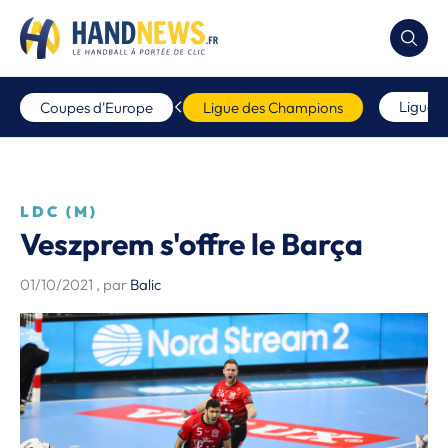
Ligue 
Coupes d'Europe
Ligue des Champions
LDC (M)
Veszprem s'offre le Barça
01/10/2021
, par
Balic