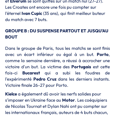
et
Elverum
se sont quittés sur un match nul (27-27).
Les Croates ont encore une fois pu compter sur
l'éternel
Ivan Cupic
(35 ans), qui finit meilleur buteur
du match avec 7 buts.
GROUPE B : DU SUSPENSE PARTOUT ET JUSQU'AU
BOUT
Dans le groupe de Paris, tous les matchs se sont finis
avec un écart inférieur ou égal à un but.
Porto
,
comme la semaine dernière, a réussi à accrocher une
victoire d'un but. La victime des
Portugais
est cette
fois-ci
Bucarest
qui a subi les foudres de
l'expérimenté
Pedro Cruz
dans les derniers instants.
Victoire finale 26-27 pour Porto.
Kielce
a également dû avoir les nerfs solides pour
s'imposer en Ukraine face au
Motor
. Les coéquipiers
de Nicolas Tournat et Dylan Nahi ont pu compter sur
les internationaux français, auteurs de 4 buts chacun,