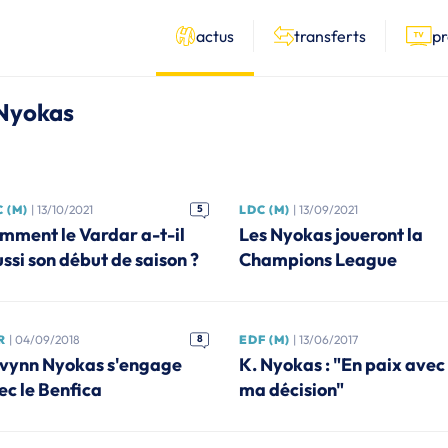
actus
transferts
p
 Nyokas
 (M)
| 13/10/2021
5
LDC (M)
| 13/09/2021
mment le Vardar a-t-il
Les Nyokas joueront la
ussi son début de saison ?
Champions League
R
| 04/09/2018
8
EDF (M)
| 13/06/2017
vynn Nyokas s'engage
K. Nyokas : "En paix avec
ec le Benfica
ma décision"