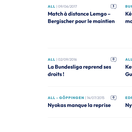
ALL
| 09/06/2017
3
BU
Match à distance Lemgo –
Ké
Bergischer pour le maintien
ma
ALL
| 02/09/2016
0
AL
La Bundesliga reprend ses
Ke
droits !
Gu
ALL - GÖPPINGEN
| 14/07/2015
0
ED
Nyokas manque la reprise
Ny