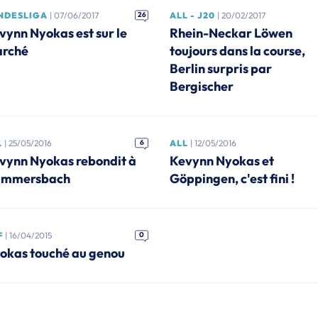
NDESLIGA
| 07/06/2017
26
ALL - J20
| 20/02/2017
vynn Nyokas est sur le
Rhein-Neckar Löwen
rché
toujours dans la course,
Berlin surpris par
Bergischer
L
| 25/05/2016
6
ALL
| 12/05/2016
vynn Nyokas rebondit à
Kevynn Nyokas et
mmersbach
Göppingen, c'est fini !
F
| 16/04/2015
0
okas touché au genou