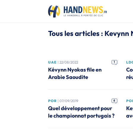
Tous les articles : Kevynn
UAE
| 22/08/2022
1
LDC
Kévynn Nyokas file en
Co
Arabie Saoudite
ré
POR
| 07/09/2019
6
PO
Quel développement pour
Ke
le championnat portugais ?
av