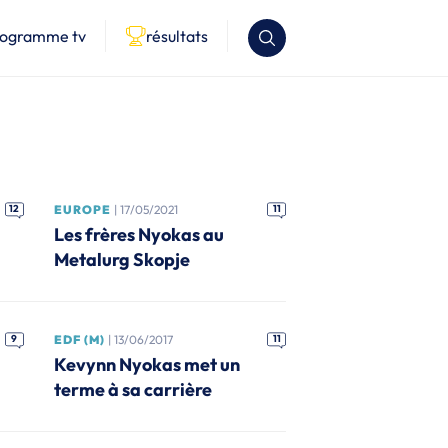
rogramme tv
résultats
12
EUROPE
| 17/05/2021
11
Les frères Nyokas au
Metalurg Skopje
9
EDF (M)
| 13/06/2017
11
Kevynn Nyokas met un
terme à sa carrière