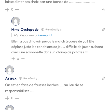
laisse dicter ses choix par une bande de ………………………..
0
Mme Cyclopede
9 années il y a
Répondre à
bermar13
Elle n’a pas dit avoir perdu le match à cause de ça ! Elle
déplore juste les conditions de jeu… difficile de jouer au hand
avec une savonnette dans un champ de patates !!!
0
Araux
9 années il y a
On est en face de fausses barbes …..au lieu de se
responsabiliser ….!
0