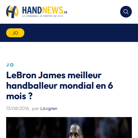
JO
JO
LeBron James meilleur
handballeur mondial en 6
mois ?
13/08/2016
, par
Lövgren