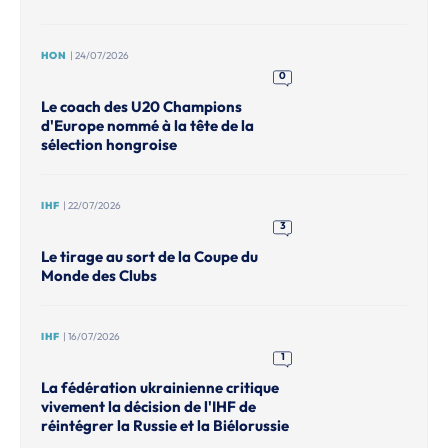
HON
| 24/07/2026
0
Le coach des U20 Champions
d'Europe nommé à la tête de la
sélection hongroise
IHF
| 22/07/2026
3
Le tirage au sort de la Coupe du
Monde des Clubs
IHF
| 16/07/2026
1
La fédération ukrainienne critique
vivement la décision de l'IHF de
réintégrer la Russie et la Biélorussie