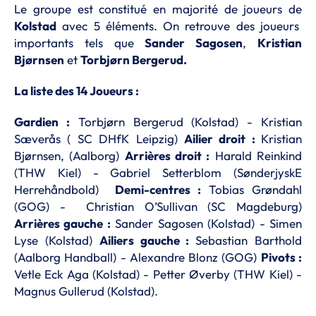
Le groupe est constitué en majorité de joueurs de
Kolstad
avec 5 éléments. On retrouve des joueurs
importants tels que
Sander Sagosen
,
Kristian
Bjørnsen
et
Torbjørn Bergerud.
La liste des 14 Joueurs :
Gardien :
Torbjørn Bergerud (Kolstad) - Kristian
Sæverås ( SC DHfK Leipzig)
Ailier droit :
Kristian
Bjørnsen, (Aalborg)
Arrières droit :
Harald Reinkind
(THW Kiel) - Gabriel Setterblom (SønderjyskE
Herrehåndbold)
Demi-centres :
Tobias Grøndahl
(GOG) - Christian O’Sullivan (SC Magdeburg)
Arrières gauche :
Sander Sagosen (Kolstad) - Simen
Lyse (Kolstad)
Ailiers gauche :
Sebastian Barthold
(Aalborg Handball) - Alexandre Blonz (GOG)
Pivots :
Vetle Eck Aga (Kolstad) - Petter Øverby (THW Kiel) -
Magnus Gullerud (Kolstad).