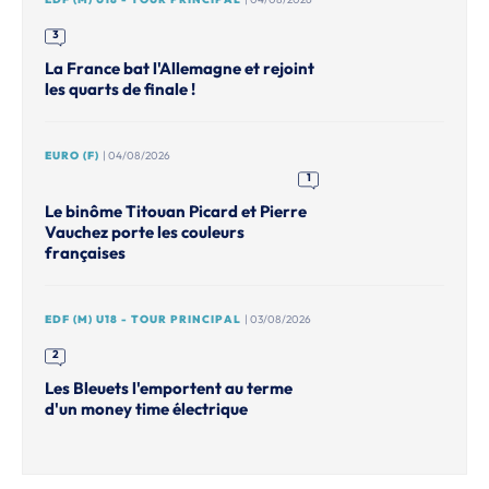
3
La France bat l'Allemagne et rejoint
les quarts de finale !
EURO (F)
| 04/08/2026
1
Le binôme Titouan Picard et Pierre
Vauchez porte les couleurs
françaises
EDF (M) U18 - TOUR PRINCIPAL
| 03/08/2026
2
Les Bleuets l'emportent au terme
d'un money time électrique