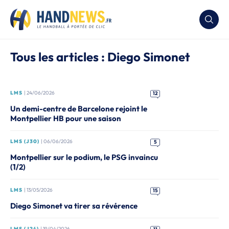
Tous les articles : Diego Simonet
LMS
| 24/06/2026
12
Un demi-centre de Barcelone rejoint le
Montpellier HB pour une saison
LMS (J30)
| 06/06/2026
5
Montpellier sur le podium, le PSG invaincu
(1/2)
LMS
| 13/05/2026
15
Diego Simonet va tirer sa révérence
LMS (J24)
| 19/04/2026