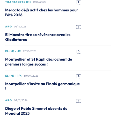
TRANSFERTS (M)
| 13/02/2026
2
Mercato déjà actif chez les hommes pour
l'été 2026
ARG
| 01/11/2025
1
El Maestro tire sa révérence avec les
Gladiatores
EL (M) - J2
| 22/10/2025
0
Montpellier et St Raph décrochent de
premiers larges succès !
EL (M) - 1/4
| 30/04/2025
6
Montpellier s'invite au Final4 germanique
!
ARG
| 09/12/2024
1
Diego et Pablo Simonet absents du
Mondial 2025