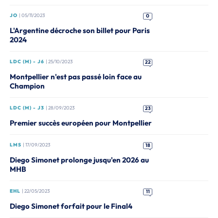
JO
| 05/11/2023
0
L'Argentine décroche son billet pour Paris
2024
LDC (M) - J6
| 25/10/2023
22
Montpellier n'est pas passé loin face au
Champion
LDC (M) - J3
| 28/09/2023
23
Premier succès européen pour Montpellier
LMS
| 17/09/2023
18
Diego Simonet prolonge jusqu'en 2026 au
MHB
EHL
| 22/05/2023
11
Diego Simonet forfait pour le Final4