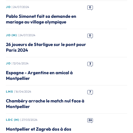
JO
| 24/07/2024
0
Pablo Simonet fait sa demande en
mariage au village olympique
JO (M)
| 24/07/2024
0
26 joueurs de Starligue sur le pont pour
Paris 2024
JO
| 12/06/2024
3
Espagne - Argentine en amical à
Montpellier
LMS
| 16/04/2024
7
Chambéry arrache le match nul face à
Montpellier
LDC (M)
| 27/03/2024
26
Montpellier et Zagreb dos à dos