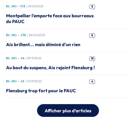
EL (M) - 1/8
| 21/03/2023
8
Montpellier l'emporte face aux bourreaux
du PAUC
EL (M) - J10
| 28/02/2023
8
Aix brillant... mais éliminé d'un rien
EL (M) - J4
| 29/11/2022
18
Au bout du suspens, Aix rejoint Flensburg !
EL (M) - J2
| 03/11/2022
4
Flensburg trop fort pour le PAUC
Afficher plus d’articles