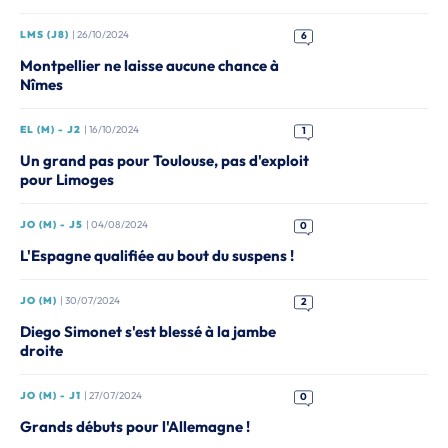
LMS (J8)
| 26/10/2024
6
Montpellier ne laisse aucune chance à
Nîmes
EL (M) - J2
| 16/10/2024
1
Un grand pas pour Toulouse, pas d'exploit
pour Limoges
JO (M) - J5
| 04/08/2024
0
L'Espagne qualifiée au bout du suspens !
JO (M)
| 30/07/2024
2
Diego Simonet s'est blessé à la jambe
droite
JO (M) - J1
| 27/07/2024
0
Grands débuts pour l'Allemagne !