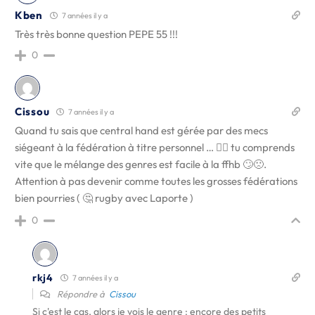
Kben
7 années il y a
Très très bonne question PEPE 55 !!!
0
Cissou
7 années il y a
Quand tu sais que central hand est gérée par des mecs
siégeant à la fédération à titre personnel … 🤷‍♂️ tu comprends
vite que le mélange des genres est facile à la ffhb 🙄🙁.
Attention à pas devenir comme toutes les grosses fédérations
bien pourries ( 🤔 rugby avec Laporte )
0
rkj4
7 années il y a
Répondre à
Cissou
Si c'est le cas, alors je vois le genre : encore des petits