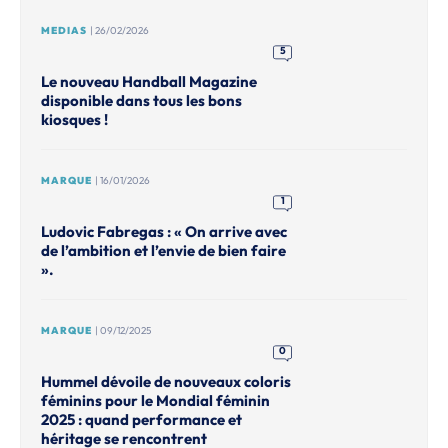
MEDIAS
| 26/02/2026
5
Le nouveau Handball Magazine
disponible dans tous les bons
kiosques !
MARQUE
| 16/01/2026
1
Ludovic Fabregas : « On arrive avec
de l’ambition et l’envie de bien faire
».
MARQUE
| 09/12/2025
0
Hummel dévoile de nouveaux coloris
féminins pour le Mondial féminin
2025 : quand performance et
héritage se rencontrent