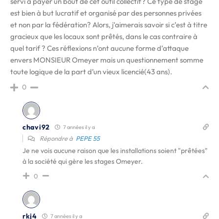
servi à payer un bout de cet outil collectif? Ce type de stage
est bien à but lucratif et organisé par des personnes privées
et non par la fédération? Alors, j’aimerais savoir si c’est à titre
gracieux que les locaux sont prêtés, dans le cas contraire à
quel tarif ? Ces réflexions n’ont aucune forme d’attaque
envers MONSIEUR Omeyer mais un questionnement somme
toute logique de la part d’un vieux licencié(43 ans).
0
chavi92
7 années il y a
Répondre à
PEPE 55
Je ne vois aucune raison que les installations soient "prêtées"
à la société qui gère les stages Omeyer.
0
rkj4
7 années il y a