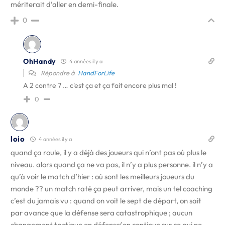
mériterait d’aller en demi-finale.
0
OhHandy
4 années il y a
Répondre à
HandForLife
A 2 contre 7 … c'est ça et ça fait encore plus mal !
0
loio
4 années il y a
quand ça roule, il y a déjà des joueurs qui n’ont pas où plus le
niveau. alors quand ça ne va pas, il n’y a plus personne. il n’y a
qu’à voir le match d’hier : où sont les meilleurs joueurs du
monde ?? un match raté ça peut arriver, mais un tel coaching
c’est du jamais vu : quand on voit le sept de départ, on sait
par avance que la défense sera catastrophique ; aucun
changement tactique en défense(on continue sur ce qui ne