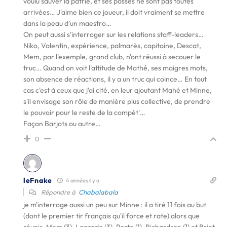
voulu sauver la patrie, et ses passes ne sont pas toutes
arrivées… J'aime bien ce joueur, il doit vraiment se mettre
dans la peau d'un maestro…
On peut aussi s'interroger sur les relations staff-leaders…
Niko, Valentin, expérience, palmarès, capitaine, Descat,
Mem, par l'exemple, grand club, n'ont réussi à secouer le
truc… Quand on voit l'attitude de Mathé, ses maigres mots,
son absence de réactions, il y a un truc qui coince… En tout
cas c'est à ceux que j'ai cité, en leur ajoutant Mahé et Minne,
s'il envisage son rôle de manière plus collective, de prendre
le pouvoir pour le reste de la compèt'…
Façon Barjots ou autre…
0
leFnake
4 années il y a
Répondre à
Chabalabala
je m'interroge aussi un peu sur Minne : il a tiré 11 fois au but
(dont le premier tir français qu'il force et rate) alors que