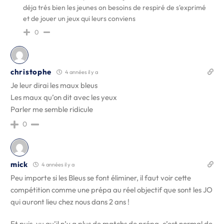
déja trés bien les jeunes on besoins de respiré de s'exprimé
et de jouer un jeux qui leurs conviens
0
christophe
4 années il y a
Je leur dirai les maux bleus
Les maux qu’on dit avec les yeux
Parler me semble ridicule
0
mick
4 années il y a
Peu importe si les Bleus se font éliminer, il faut voir cette
compétition comme une prépa au réel objectif que sont les JO
qui auront lieu chez nous dans 2 ans !
Et puis, vu qu’il n’y a plus de matchs de prépa, c’est normal de