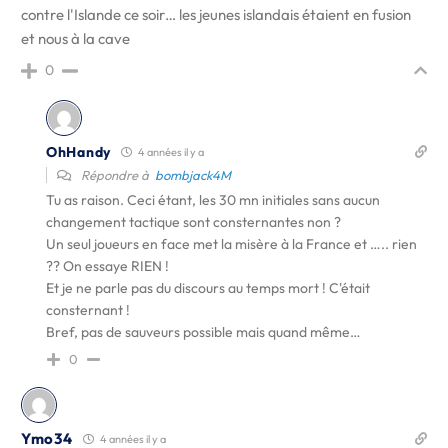
contre l'Islande ce soir… les jeunes islandais étaient en fusion
et nous à la cave
0
OhHandy
4 années il y a
Répondre à
bombjack4M
Tu as raison. Ceci étant, les 30 mn initiales sans aucun
changement tactique sont consternantes non ?
Un seul joueurs en face met la misère à la France et ….. rien
?? On essaye RIEN !
Et je ne parle pas du discours au temps mort ! C'était
consternant !
Bref, pas de sauveurs possible mais quand même…
0
Ymo34
4 années il y a