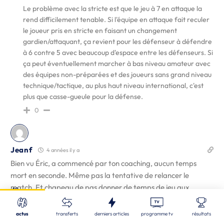
Le problème avec la stricte est que le jeu à 7 en attaque la
rend difficilement tenable. Si l'équipe en attaque fait reculer
le joueur pris en stricte en faisant un changement
gardien/attaquant, ça revient pour les défenseur à défendre
à 6 contre 5 avec beaucoup d'espace entre les défenseurs. Si
ça peut éventuellement marcher à bas niveau amateur avec
des équipes non-préparées et des joueurs sans grand niveau
technique/tactique, au plus haut niveau international, c'est
plus que casse-gueule pour la défense.
0
Jeanf
4 années il y a
Bien vu Éric, a commencé par ton coaching, aucun temps
mort en seconde. Même pas la tentative de relancer le
Fermer
match. Et chapeau de pas donner de temps de jeu aux
49
Nos derniers articles
nouveaux contre les Pays-Bas et les faire rentrer sur un
Recherche
match où nous sommes en difficulté, puis après un tir raté, une
actus
transferts
derniers articles
programme tv
résultats
STL
| 06/08/2026
perte de balle , les sortir aussi secs , c est sûr que ça leur donne