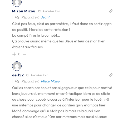
Mizou Mizou
4 années il y a
Répondre à
Jeanf
C’est pas faux, c’est un paramètre, il faut donc en sortir qqch
de positif. Merci de cette réflexion !
La compèt’ reste la compèt…
Ça prouve quand même que les Bleus et leur gestion hier
étaient aux fraises
0
oeil52
4 années il y a
Répondre à
Mizou Mizou
Oui les coach pas top et pas si gagnueur que cela pour motivé
leurs joueurs du momment et coté tactique idem ps de sticte
ou chose pour coupé la cource à l'intérieur pour le topé ! :-((
une mitemps pour changer de gardien qui y était pas hier
Mahé dommage qu'il u était pas la mais cela aurai rien
changé si ce n'est que 10m par mitemps mais aussi plusque