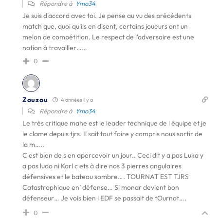
Répondre à
Ymo34
Je suis d'accord avec toi. Je pense au vu des précédents
match que, quoi qu'ils en disent, certains joueurs ont un
melon de compétition. Le respect de l'adversaire est une
notion à travailler……
0
Zouzou
4 années il y a
Répondre à
Ymo34
Le très critique mahe est le leader technique de l équipe et je
le clame depuis tjrs. Il sait tout faire y compris nous sortir de
la m…..
C est bien de s en apercevoir un jour.. Ceci dit y a pas Luka y
a pas ludo ni Karl c ets à dire nos 3 pierres angulaires
défensives et le bateau sombre…. TOURNAT EST TJRS
Catastrophique en’ défense… Si monar devient bon
défenseur… Je vois bien l EDF se passait de tOurnat….
0