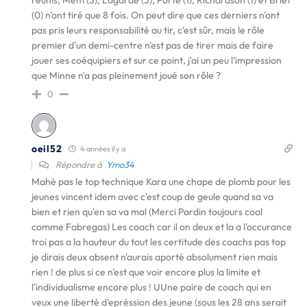
réunis, Mem (3), Lagarde (3), Porte (1), Richardson (1) et Briet
(0) n'ont tiré que 8 fois. On peut dire que ces derniers n'ont
pas pris leurs responsabilité au tir, c'est sûr, mais le rôle
premier d'un demi-centre n'est pas de tirer mais de faire
jouer ses coéquipiers et sur ce point, j'ai un peu l'impression
que Minne n'a pas pleinement joué son rôle ?
0
oeil52
4 années il y a
Répondre à
Ymo34
Mahé pas le top technique Kara une chape de plomb pour les
jeunes vincent idem avec c'est coup de geule quand sa va
bien et rien qu'en sa va mal (Merci Pardin toujours cool
comme Fabregas) Les coach car il on deux et la a l'occurance
troi pas a la hauteur du tout les certitude des coachs pas top
je dirais deux absent n'aurais aporté absolument rien mais
rien ! de plus si ce n'est que voir encore plus la limite et
l'individualisme encore plus ! UUne paire de coach qui en
veux une liberté d'epréssion des jeune (sous les 28 ans serait