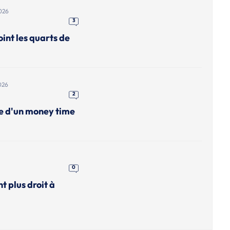
026
3
int les quarts de
026
2
me d'un money time
0
nt plus droit à