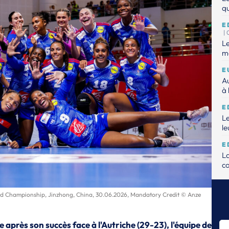
qu
E
|
Le
mo
E
Au
à 
E
Le
le
E
L
c
E
Le
ld Championship, Jinzhong, China, 30.06.2026, Mandatory Credit © Anze
E
Dé
e après son succès face à l'Autriche (29-23), l'équipe de