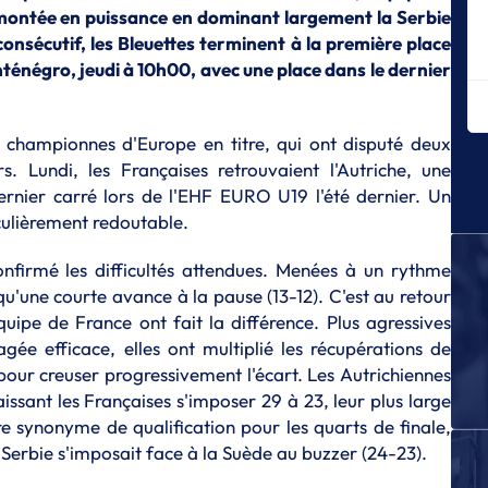
m
montée en puissance en dominant largement la Serbie
E
consécutif, les Bleuettes terminent à la première place
Le
ténégro, jeudi à 10h00, avec une place dans le dernier
F
E
La
championnes d'Europe en titre, qui ont disputé deux
s. Lundi, les Françaises retrouvaient l'Autriche, une
E
ernier carré lors de l'EHF EURO U19 l'été dernier. Un
Le
culièrement redoutable.
E
Le
onfirmé les difficultés attendues. Menées à un rythme
de
qu'une courte avance à la pause (13-12). C'est au retour
E
équipe de France ont fait la différence. Plus agressives
Le
ée efficace, elles ont multiplié les récupérations de
 pour creuser progressivement l'écart. Les Autrichiennes
E
T
laissant les Françaises s'imposer 29 à 23, leur plus large
Pe
e synonyme de qualification pour les quarts de finale,
U
Serbie s'imposait face à la Suède au buzzer (24-23).
E