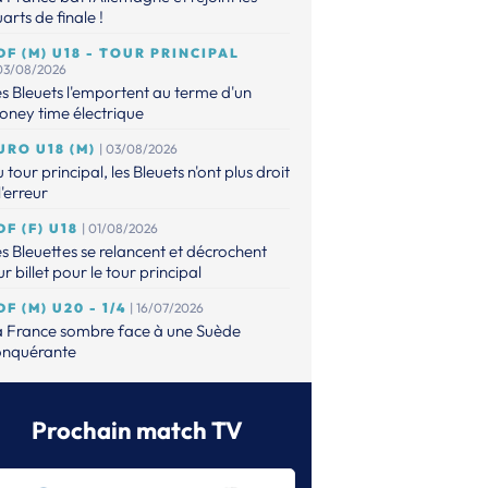
arts de finale !
DF (M) U18 - TOUR PRINCIPAL
 03/08/2026
s Bleuets l'emportent au terme d'un
ney time électrique
URO U18 (M)
| 03/08/2026
 tour principal, les Bleuets n'ont plus droit
l'erreur
DF (F) U18
| 01/08/2026
s Bleuettes se relancent et décrochent
ur billet pour le tour principal
DF (M) U20 - 1/4
| 16/07/2026
a France sombre face à une Suède
onquérante
URO (M) U20
| 14/07/2026
s Bleuets contre la Suède en quarts !
Prochain match TV
DF (M) - U20
| 14/07/2026
faits, les Bleuets n'ont plus leur destin en