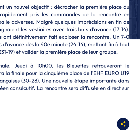
Le
nt un nouvel objectif : décrocher la première place du
E
t rapidement pris les commandes de la rencontre en
Le
alle adverses. Malgré quelques imprécisions en fin de
gnaient les vestiaires avec trois buts d'avance (17-14).
E
Le
es ont définitivement fait exploser la rencontre. Un 7-0
fi
s d'avance dès la 40e minute (24-14), mettant fin à tout
31-19) et valider la première place de leur groupe.
E
Le
M
ale. Jeudi à 10h00, les Bleuettes retrouveront le
ra la finale pour la cinquième place de l'EHF EURO U19
E
Françaises (30-28). Une nouvelle étape importante dans
Le
en consécutif. La rencontre sera diffusée en direct sur
gr
q