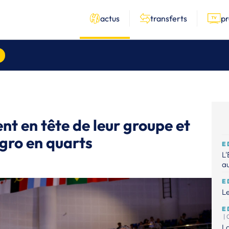
actus
transferts
p
nt en tête de leur groupe et
gro en quarts
E
L'
au
E
Le
E
|
La