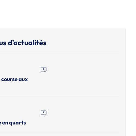
us d’actualités
5
a course aux
2
e en quarts