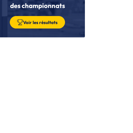
s joueurs à suivre (1/2)
des championnats
DF
| 05/07/2026
s Françaises s’offrent le bronze
Voir les résultats
DF
| 03/07/2026
s Bleuettes échouent aux portes de la
nale face à l'Allemagne
DF
| 02/07/2026
s Bleuettes rejoignent le dernier carré du
ondial U20F
DF
| 01/07/2026
s Bleuettes terminent en tête de leur
oupe et défieront le Monténégro en
uarts