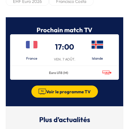
EHF Euro 2026
Francisco Costa
Prochain match TV
17:00
France
Islande
VEN. 7 AOÛT.
Euro U18 (M)
Voir le programme TV
Plus d’actualités