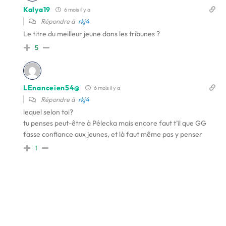
Kalya19
6 mois il y a
Répondre à
rkj4
Le titre du meilleur jeune dans les tribunes ?
5
LEnanceien54@
6 mois il y a
Répondre à
rkj4
lequel selon toi?
tu penses peut-être à Pélecka mais encore faut t’il que GG
fasse confiance aux jeunes, et là faut même pas y penser
1