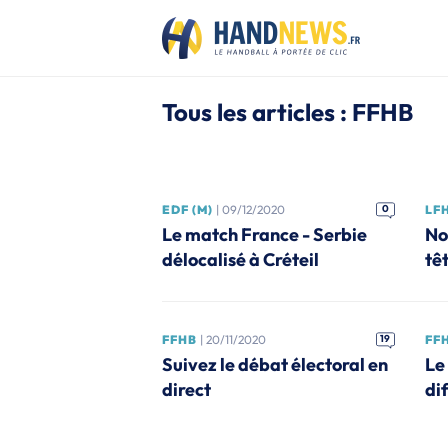
Tous les articles : FFHB
EDF (M)
| 09/12/2020
0
LF
Le match France - Serbie
No
délocalisé à Créteil
tê
FFHB
| 20/11/2020
19
FF
Suivez le débat électoral en
Le
direct
dif