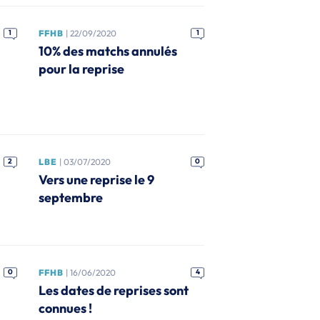
1
FFHB
| 22/09/2020
1
10% des matchs annulés
pour la reprise
2
LBE
| 03/07/2020
0
Vers une reprise le 9
septembre
0
FFHB
| 16/06/2020
4
Les dates de reprises sont
connues !