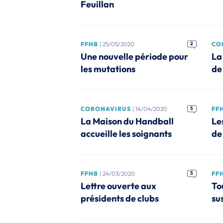
Feuillan
FFHB
| 25/05/2020
2
CO
Une nouvelle période pour
La
les mutations
de
CORONAVIRUS
| 14/04/2020
5
FF
La Maison du Handball
Le
accueille les soignants
de
FFHB
| 24/03/2020
5
FF
Lettre ouverte aux
To
présidents de clubs
su