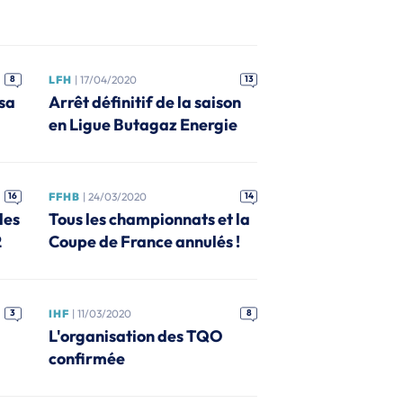
8
LFH
| 17/04/2020
13
 sa
Arrêt définitif de la saison
en Ligue Butagaz Energie
16
FFHB
| 24/03/2020
14
les
Tous les championnats et la
2
Coupe de France annulés !
3
IHF
| 11/03/2020
8
L'organisation des TQO
confirmée