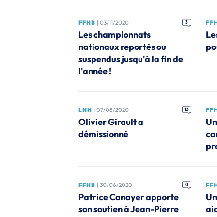
FFHB
| 03/11/2020
3
FF
Les championnats
Le
nationaux reportés ou
po
suspendus jusqu'à la fin de
l'année !
LNH
| 07/08/2020
13
FF
Olivier Girault a
Un
démissionné
ca
pr
FFHB
| 30/06/2020
0
FF
Patrice Canayer apporte
Un
son soutien à Jean-Pierre
aid