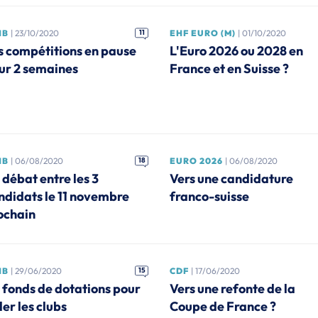
HB
| 23/10/2020
11
EHF EURO (M)
| 01/10/2020
s compétitions en pause
L'Euro 2026 ou 2028 en
ur 2 semaines
France et en Suisse ?
HB
| 06/08/2020
18
EURO 2026
| 06/08/2020
 débat entre les 3
Vers une candidature
ndidats le 11 novembre
franco-suisse
ochain
HB
| 29/06/2020
15
CDF
| 17/06/2020
 fonds de dotations pour
Vers une refonte de la
er les clubs
Coupe de France ?