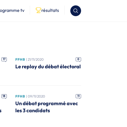
rogramme tv
résultats
17
FFHB
| 21/11/2020
0
Le replay du débat électoral
18
FFHB
| 09/11/2020
11
Un débat programmé avec
s
les 3 candidats