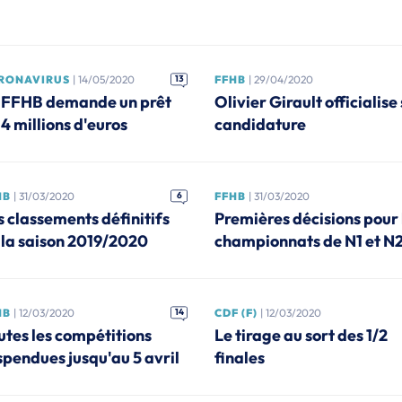
RONAVIRUS
| 14/05/2020
13
FFHB
| 29/04/2020
 FFHB demande un prêt
Olivier Girault officialise
 4 millions d'euros
candidature
HB
| 31/03/2020
6
FFHB
| 31/03/2020
s classements définitifs
Premières décisions pour 
 la saison 2019/2020
championnats de N1 et N
HB
| 12/03/2020
14
CDF (F)
| 12/03/2020
utes les compétitions
Le tirage au sort des 1/2
spendues jusqu'au 5 avril
finales