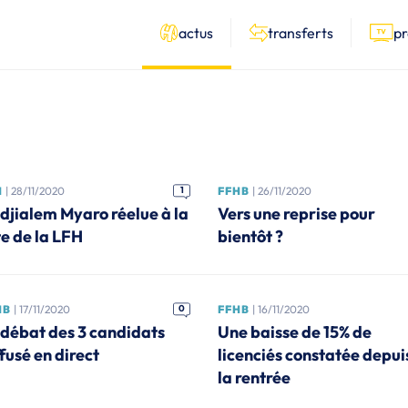
actus
transferts
p
H
| 28/11/2020
1
FFHB
| 26/11/2020
djialem Myaro réelue à la
Vers une reprise pour
te de la LFH
bientôt ?
HB
| 17/11/2020
0
FFHB
| 16/11/2020
 débat des 3 candidats
Une baisse de 15% de
fusé en direct
licenciés constatée depui
la rentrée