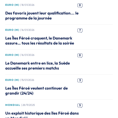
EURO (M)
| 18/01/2026
0
Des favoris jouent leur qualification... le
programme de la journée
EURO (M)
| 16/01/2026
7
Les Îles Féroé craquent, le Danemark
assure… tous les résultats de la soirée
EURO (M)
| 16/01/2026
0
Le Danemark entre en lice, la Suède
accueille ses premiers matchs
EURO (M)
| 15/01/2026
3
Les Îles Féroé veulent continuer de
grandir (24/24)
MONDIAL
| 28/11/2025
5
Un exploit historique des îles Féroé dans