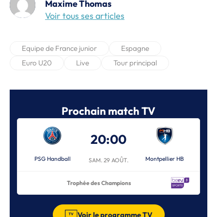
Maxime Thomas
Voir tous ses articles
Equipe de France junior
Espagne
Euro U20
Live
Tour principal
Prochain match TV
20:00
PSG Handball
Montpellier HB
SAM. 29 AOÛT.
Trophée des Champions
Voir le programme TV