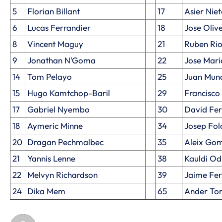
5
Florian Billant
17
Asier Nie
6
Lucas Ferrandier
18
Jose Oliv
8
Vincent Maguy
21
Ruben Rio 
9
Jonathan N'Goma
22
Jose Mar
14
Tom Pelayo
25
Juan Muno
15
Hugo Kamtchop-Baril
29
Francisco
17
Gabriel Nyembo
30
David Fe
18
Aymeric Minne
34
Josep Fol
20
Dragan Pechmalbec
35
Aleix Gom
21
Yannis Lenne
38
Kauldi Od
22
Melvyn Richardson
39
Jaime Fe
24
Dika Mem
65
Ander Tor