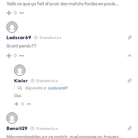
Voilà ce que ça fait d'avoir des matchs faciles en poule…
0
Ladscar69
10 années il y a
Ils ont perdu??
0
Kieler
10 années il y a
Répondre à
Ladscar69
Oui.
0
Benoit29
10 années il y a
Méconnaissables sur ce match, quel passage au travers…