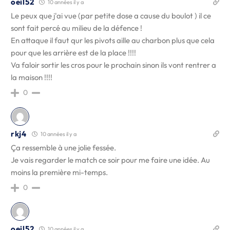
oeil52
10 années il y a
Le peux que j'ai vue (par petite dose a cause du boulot ) il ce
sont fait percé au milieu de la défence !
En attaque il faut qur les pivots aille au charbon plus que cela
pour que les arrière est de la place !!!!
Va faloir sortir les cros pour le prochain sinon ils vont rentrer a
la maison !!!!
0
rkj4
10 années il y a
Ça ressemble à une jolie fessée.
Je vais regarder le match ce soir pour me faire une idée. Au
moins la première mi-temps.
0
oeil52
10 années il y a