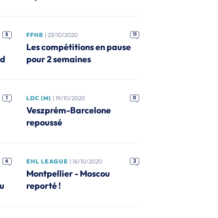
5
FFHB
| 23/10/2020
11
Les compétitions en pause
nd
pour 2 semaines
1
LDC (M)
| 19/10/2020
0
Veszprém-Barcelone
repoussé
6
EHL LEAGUE
| 16/10/2020
2
Montpellier - Moscou
eu
reporté !