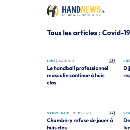
Tous les articles : Covid-1
LNH
| 04/11/2020
28
LB
Le handball professionnel
Di
masculin continue à huis
re
clos
STARLIGUE
| 30/10/2020
32
ST
Chambéry refuse de jouer à
De
huis clos
Iv