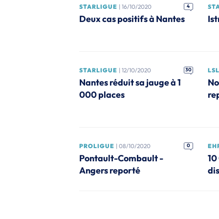
STARLIGUE
| 16/10/2020
4
ST
Deux cas positifs à Nantes
Is
STARLIGUE
| 12/10/2020
30
LS
Nantes réduit sa jauge à 1
No
000 places
rep
PROLIGUE
| 08/10/2020
0
EH
Pontault-Combault -
10
Angers reporté
di