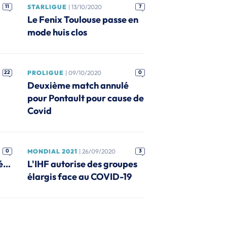
11
STARLIGUE
| 13/10/2020
7
Le Fenix Toulouse passe en
mode huis clos
22
PROLIGUE
| 09/10/2020
0
Deuxième match annulé
pour Pontault pour cause de
Covid
0
MONDIAL 2021
| 26/09/2020
3
gé…
L'IHF autorise des groupes
élargis face au COVID-19