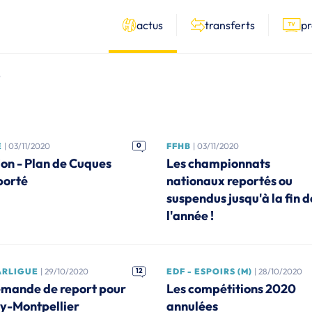
actus
transferts
p
9
E
| 03/11/2020
0
FFHB
| 03/11/2020
jon - Plan de Cuques
Les championnats
porté
nationaux reportés ou
suspendus jusqu'à la fin d
l'année !
ARLIGUE
| 29/10/2020
12
EDF - ESPOIRS (M)
| 28/10/2020
mande de report pour
Les compétitions 2020
ry-Montpellier
annulées