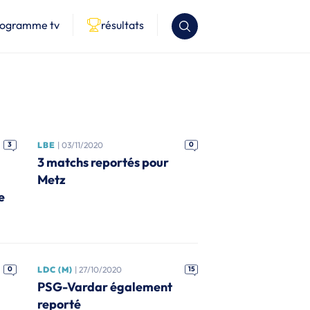
rogramme tv
résultats
3
LBE
| 03/11/2020
0
3 matchs reportés pour
Metz
e
0
LDC (M)
| 27/10/2020
15
PSG-Vardar également
reporté