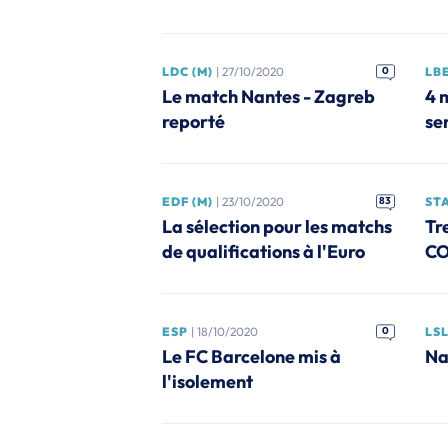
LDC (M)
| 27/10/2020
0
LBE
Le match Nantes - Zagreb
4 
reporté
se
EDF (M)
| 23/10/2020
83
ST
La sélection pour les matchs
Tr
de qualifications à l'Euro
CO
ESP
| 18/10/2020
0
LSL
Le FC Barcelone mis à
Na
l'isolement