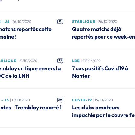
 - J6
| 26/10/2020
0
STARLIGUE
| 26/10/2020
matchs reportés cette
Quatre matchs déjà
maine !
reportés pour ce week-e
ARLIGUE
| 21/10/2020
22
LBE
| 21/10/2020
emblay critique envers la
7 cas positifs Covid19 à
C de la LNH
Nantes
 - J5
| 17/10/2020
30
COVID-19
| 16/10/2020
ntes - Tremblay reporté !
Les clubs amateurs
impactés par le couvre f