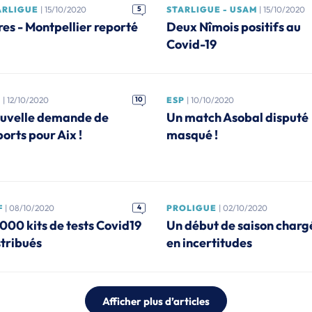
ARLIGUE
| 15/10/2020
5
STARLIGUE - USAM
| 15/10/2020
tres - Montpellier reporté
Deux Nîmois positifs au
Covid-19
L
| 12/10/2020
10
ESP
| 10/10/2020
uvelle demande de
Un match Asobal disputé
orts pour Aix !
masqué !
F
| 08/10/2020
4
PROLIGUE
| 02/10/2020
 000 kits de tests Covid19
Un début de saison char
stribués
en incertitudes
Afficher plus d’articles