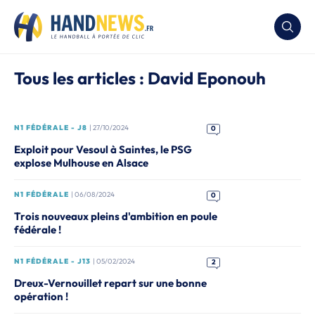
Tous les articles : David Eponouh
N1 FÉDÉRALE - J8
| 27/10/2024
0
Exploit pour Vesoul à Saintes, le PSG
explose Mulhouse en Alsace
N1 FÉDÉRALE
| 06/08/2024
0
Trois nouveaux pleins d'ambition en poule
fédérale !
N1 FÉDÉRALE - J13
| 05/02/2024
2
Dreux-Vernouillet repart sur une bonne
opération !