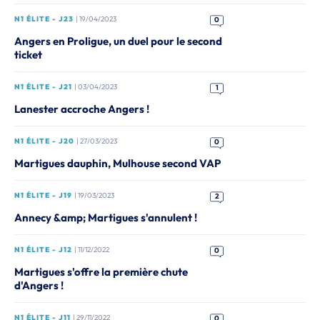
N1 ÉLITE - J23
| 19/04/2023
0
Angers en Proligue, un duel pour le second
ticket
N1 ÉLITE - J21
| 03/04/2023
1
Lanester accroche Angers !
N1 ÉLITE - J20
| 27/03/2023
0
Martigues dauphin, Mulhouse second VAP
N1 ÉLITE - J19
| 19/03/2023
2
Annecy &amp; Martigues s'annulent !
N1 ÉLITE - J12
| 11/12/2022
0
Martigues s'offre la première chute
d'Angers !
N1 ÉLITE - J11
| 29/11/2022
0