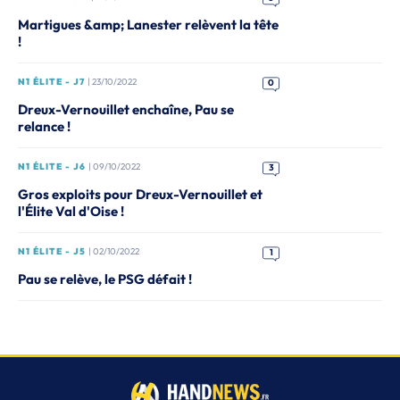
Martigues &amp; Lanester relèvent la tête
!
N1 ÉLITE - J7
| 23/10/2022
0
Dreux-Vernouillet enchaîne, Pau se
relance !
N1 ÉLITE - J6
| 09/10/2022
3
Gros exploits pour Dreux-Vernouillet et
l'Élite Val d'Oise !
N1 ÉLITE - J5
| 02/10/2022
1
Pau se relève, le PSG défait !