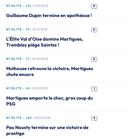
N1 ELITE - J12
| 17/12/2023
0
Guillaume Dupin termine en apothéose !
N1 ELITE - J9
| 20/11/2023
0
L'Élite Val d'Oise domine Martigues,
Tremblay piège Saintes !
N1 ELITE - J7
| 29/10/2023
0
Mulhouse retrouve la victoire, Martigues
chute encore
N1 ELITE - J4
| 01/10/2023
1
Martigues emporte le choc, gros coup du
PSG
N1 ÉLITE - J26
| 22/05/2023
2
Pau Nousty termine sur une victoire de
prestige