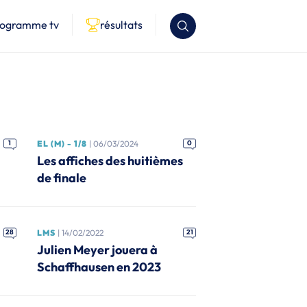
rogramme tv
résultats
1
EL (M) - 1/8
| 06/03/2024
0
Les affiches des huitièmes
de finale
28
LMS
| 14/02/2022
21
Julien Meyer jouera à
Schaffhausen en 2023