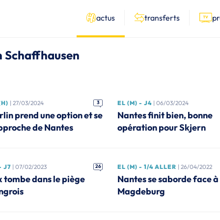
actus
transferts
p
en Schaffhausen
(H)
| 27/03/2024
3
EL (M) - J4
| 06/03/2024
rlin prend une option et se
Nantes finit bien, bonne
pproche de Nantes
opération pour Skjern
- J7
| 07/02/2023
26
EL (M) - 1/4 ALLER
| 26/04/2022
x tombe dans le piège
Nantes se saborde face à
ngrois
Magdeburg