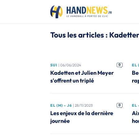
Tous les articles : Kadett
SUI
| 06/06/2024
0
EL 
Kadetten et Julien Meyer
Be
s'offrent un triplé
ra
EL (M) - J6
| 28/11/2023
0
EL 
Les enjeux de la dernière
Ai
journée
ho