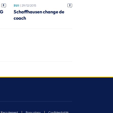
8
SUI
| 29/12/2015
2
SG
Schaffhausen change de
coach
Recrutement
Bons plans
Confidentialité