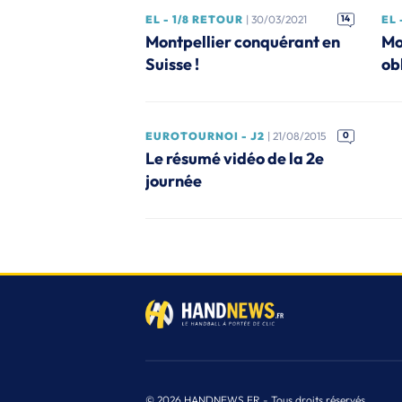
EL - 1/8 RETOUR
| 30/03/2021
14
EL 
Montpellier conquérant en
Mo
Suisse !
ob
EUROTOURNOI - J2
| 21/08/2015
0
Le résumé vidéo de la 2e
journée
© 2026 HANDNEWS.FR - Tous droits réservés