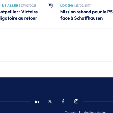
- 1/8 ALLER
| 23/03/2021
10
LDC (M)
| 25/02/2017
ntpellier : Victoire
Mission rebond pour le P
ligatoire au retour
face à Schaffhausen
Contact
Mentions légales