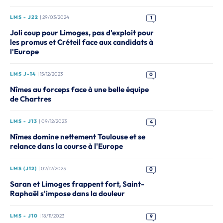
LMS - J22
| 29/03/2024
1
Joli coup pour Limoges, pas d'exploit pour
les promus et Créteil face aux candidats à
l'Europe
LMS J-14
| 15/12/2023
0
Nîmes au forceps face à une belle équipe
de Chartres
LMS - J13
| 09/12/2023
4
Nîmes domine nettement Toulouse et se
relance dans la course à l'Europe
LMS (J12)
| 02/12/2023
0
Saran et Limoges frappent fort, Saint-
Raphaël s'impose dans la douleur
LMS - J10
| 18/11/2023
9