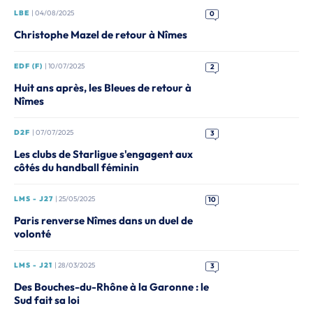
LBE
| 04/08/2025
0
Christophe Mazel de retour à Nîmes
EDF (F)
| 10/07/2025
2
Huit ans après, les Bleues de retour à
Nîmes
D2F
| 07/07/2025
3
Les clubs de Starligue s'engagent aux
côtés du handball féminin
LMS - J27
| 25/05/2025
10
Paris renverse Nîmes dans un duel de
volonté
LMS - J21
| 28/03/2025
3
Des Bouches-du-Rhône à la Garonne : le
Sud fait sa loi