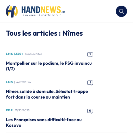
Tous les articles : Nîmes
LMS (J30)
| 06/06/2026
5
Montpellier sur le podium, le PSG invaincu
(1/2)
LMS
| 14/02/2026
1
Nîmes solide à domicile, Sélestat frappe
fort dans la course au maintien
EDF
| 15/10/2025
0
Les Françaises sans difficulté face au
Kosovo