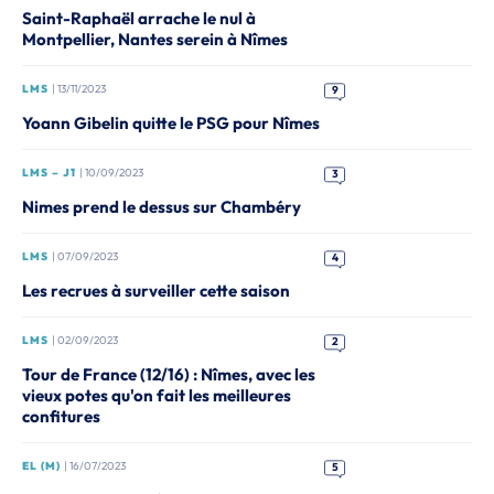
Saint-Raphaël arrache le nul à
Montpellier, Nantes serein à Nîmes
LMS
| 13/11/2023
9
Yoann Gibelin quitte le PSG pour Nîmes
LMS – J1
| 10/09/2023
3
Nimes prend le dessus sur Chambéry
LMS
| 07/09/2023
4
Les recrues à surveiller cette saison
LMS
| 02/09/2023
2
Tour de France (12/16) : Nîmes, avec les
vieux potes qu'on fait les meilleures
confitures
EL (M)
| 16/07/2023
5