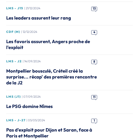
LMS - J15
| 21/12/2024
13
Les leaders assurent leur rang
CDF (M)
| 12/12/2024
4
Les favoris assurent, Angers proche de
l'exploit
LMS - J2
| 14/09/2024
8
Montpellier bousculé, Créteil créé la
surprise... récap' des premières rencontre
de la J2
LMS (J1)
| 07/09/2024
11
Le PSG domine Nîmes
LMS - J-27
| 05/05/2024
1
Pas d'exploit pour Dijon et Saran, face à
Paris et Montpellier