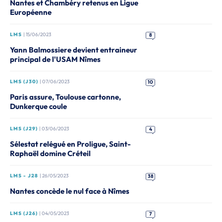
Nantes et Chambéry retenus en Ligue
Européenne
LMS
| 15/06/2023
8
Yann Balmossiere devient entraineur
principal de l'USAM Nîmes
LMS (J30)
| 07/06/2023
10
Paris assure, Toulouse cartonne,
Dunkerque coule
LMS (J29)
| 03/06/2023
4
Sélestat relégué en Proligue, Saint-
Raphaël domine Créteil
LMS - J28
| 26/05/2023
38
Nantes concède le nul face à Nîmes
LMS (J26)
| 04/05/2023
7