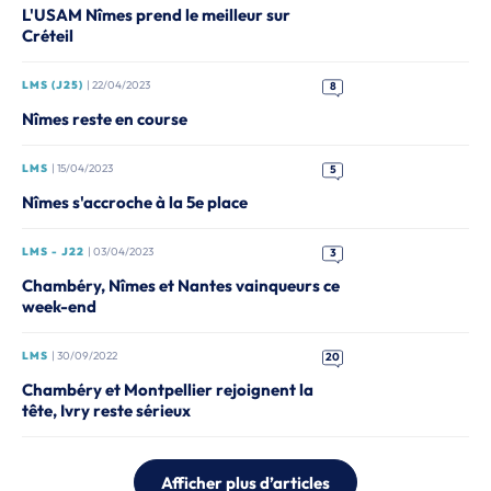
L'USAM Nîmes prend le meilleur sur
Créteil
LMS (J25)
| 22/04/2023
8
Nîmes reste en course
LMS
| 15/04/2023
5
Nîmes s'accroche à la 5e place
LMS - J22
| 03/04/2023
3
Chambéry, Nîmes et Nantes vainqueurs ce
week-end
LMS
| 30/09/2022
20
Chambéry et Montpellier rejoignent la
tête, Ivry reste sérieux
Afficher plus d’articles