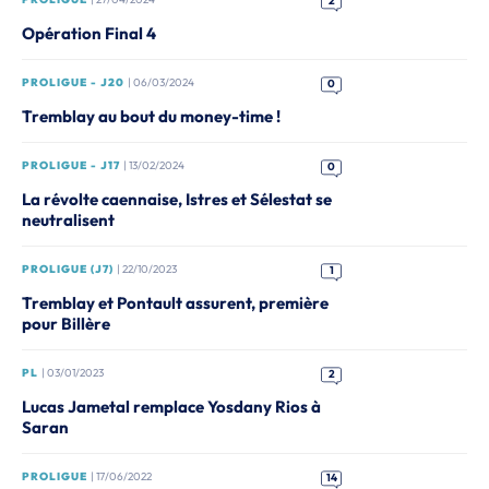
2
Opération Final 4
PROLIGUE - J20
| 06/03/2024
0
Tremblay au bout du money-time !
PROLIGUE - J17
| 13/02/2024
0
La révolte caennaise, Istres et Sélestat se
neutralisent
PROLIGUE (J7)
| 22/10/2023
1
Tremblay et Pontault assurent, première
pour Billère
PL
| 03/01/2023
2
Lucas Jametal remplace Yosdany Rios à
Saran
PROLIGUE
| 17/06/2022
14