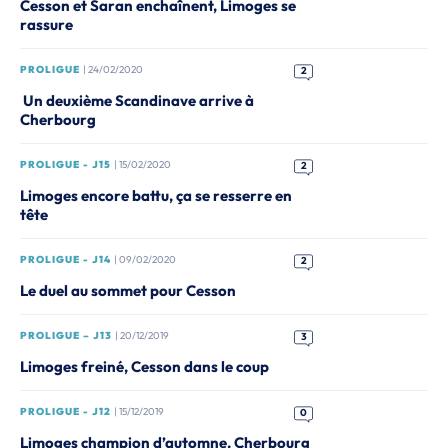
Cesson et Saran enchaînent, Limoges se
rassure
PROLIGUE
| 24/02/2020
2
Un deuxième Scandinave arrive à
Cherbourg
PROLIGUE - J15
| 15/02/2020
2
Limoges encore battu, ça se resserre en
tête
PROLIGUE - J14
| 09/02/2020
2
Le duel au sommet pour Cesson
PROLIGUE – J13
| 20/12/2019
3
Limoges freiné, Cesson dans le coup
PROLIGUE - J12
| 15/12/2019
0
Limoges champion d’automne, Cherbourg