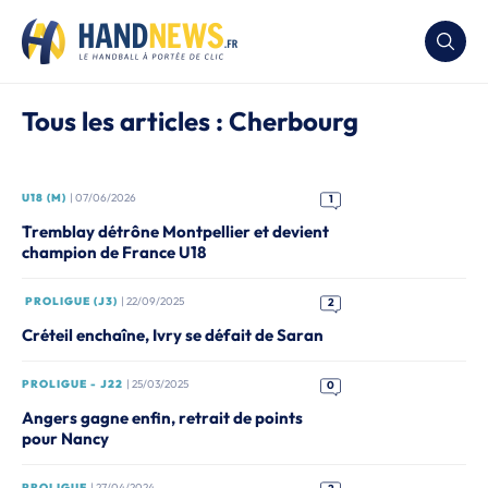
Tous les articles : Cherbourg
U18 (M)
| 07/06/2026
1
Tremblay détrône Montpellier et devient
champion de France U18
PROLIGUE (J3)
| 22/09/2025
2
Créteil enchaîne, Ivry se défait de Saran
PROLIGUE - J22
| 25/03/2025
0
Angers gagne enfin, retrait de points
pour Nancy
PROLIGUE
| 27/04/2024