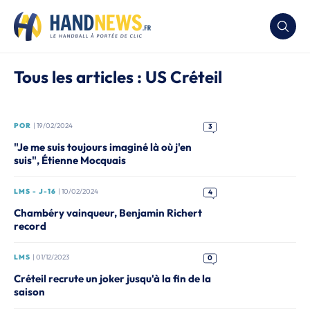
Tous les articles : US Créteil
POR
| 19/02/2024
3
"Je me suis toujours imaginé là où j'en
suis", Étienne Mocquais
LMS - J-16
| 10/02/2024
4
Chambéry vainqueur, Benjamin Richert
record
LMS
| 01/12/2023
0
Créteil recrute un joker jusqu'à la fin de la
saison