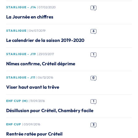
STARLIGUE - J14
| 07/02/2020
3
La Journée en chiffres
STARLIGUE
| 04/07/2019
6
Le calendrier de la saison 2019-2020
STARLIGUE - J19
| 23/03/2017
1
Nîmes confirme, Créteil déprime
STARLIGUE - J11
| 06/12/2016
0
Viser haut avant la trêve
EHF CUP (M)
| 11/09/2016
1
Désillusion pour Créteil, Chambéry facile
EHF CUP
| 03/09/2016
3
Rentrée ratée pour Créteil