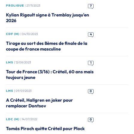
PROLIGUE
| 27/11/2023
7
Kylian Rigault signe à Tremblay jusqu'en
2026
CDF (M)
| 04/10/2023
4
Tirage au sort des 8èmes de finale de la
coupe de france masculine
LMS
| 12/08/2023
1
Tour de France (3/16) : Créteil, 60 ans mais
toujours jeune
LMS
| 09/01/2023
0
A Créteil, Hallgren en joker pour
remplacer Dontsov
LDC (M)
| 14/07/2022
0
Tomás Piroch quitte Créteil pour Plock