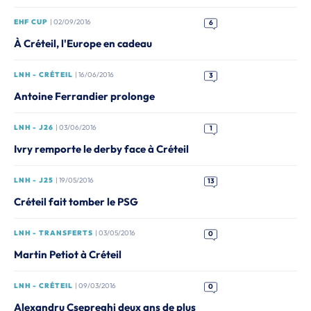
EHF CUP
| 02/09/2016
6
À Créteil, l'Europe en cadeau
LNH - CRÉTEIL
| 16/06/2016
3
Antoine Ferrandier prolonge
LNH - J26
| 03/06/2016
1
Ivry remporte le derby face à Créteil
LNH - J25
| 19/05/2016
13
Créteil fait tomber le PSG
LNH - TRANSFERTS
| 03/05/2016
0
Martin Petiot à Créteil
LNH - CRÉTEIL
| 09/03/2016
0
Alexandru Csepreghi deux ans de plus