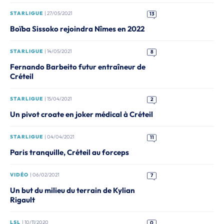
STARLIGUE
| 27/05/2021
13
Boïba Sissoko rejoindra Nîmes en 2022
STARLIGUE
| 14/05/2021
8
Fernando Barbeito futur entraîneur de
Créteil
STARLIGUE
| 15/04/2021
2
Un pivot croate en joker médical à Créteil
STARLIGUE
| 04/04/2021
11
Paris tranquille, Créteil au forceps
VIDÉO
| 06/02/2021
7
Un but du milieu du terrain de Kylian
Rigault
LSL
| 10/11/2020
0