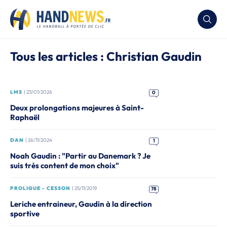
Tous les articles : Christian Gaudin
LMS
| 23/01/2026
0
Deux prolongations majeures à Saint-
Raphaël
DAN
| 26/11/2024
1
Noah Gaudin : "Partir au Danemark ? Je
suis très content de mon choix"
PROLIGUE - CESSON
| 25/11/2019
78
Leriche entraineur, Gaudin à la direction
sportive