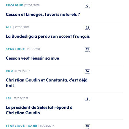
PROLIGUE
| 12/09/2019
0
Cesson et Limoges, favoris naturels ?
ALL
| 22/08/2018
22
La Bundesliga a perdu son accent français
STARLIGUE
| 21/08/2018
12
Cesson veut réussir sa mue
ROU
| 07/10/2017
14
Christian Gaudin et Constanta, c'est déjà
fini !
LSL
| 15/05/2017
8
Le président de Sélestat répond à
Christian Gaudin
STARLIGUE - SAHB
| 14/05/2017
30