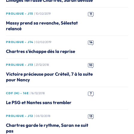
Limoges terrasse Chartres, Saran dévisse
PROLIGUE - J15
| 10/02/2019
11
Massy prend sa revanche, Sélestat
relancé
PROLIGUE - J14
| 02/02/2019
14
Chartres s'échappe dès la reprise
PROLIGUE - J13
| 21/12/2018
10
Victoire précieuse pour Créteil, 7 à la suite
pour Nancy
CDF (M) - 16E
| 16/12/2018
7
Le PSG et Nantes sans trembler
PROLIGUE - J12
| 08/12/2018
13
Chartres garde le rythme, Saran ne suit
pas