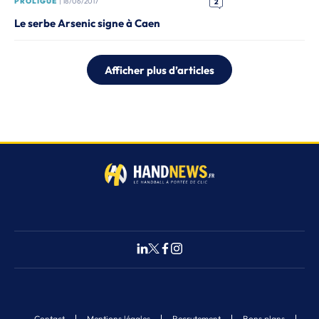
PROLIGUE
| 18/06/2017
2
Le serbe Arsenic signe à Caen
Afficher plus d’articles
Contact
Mentions légales
Recrutement
Bons plans