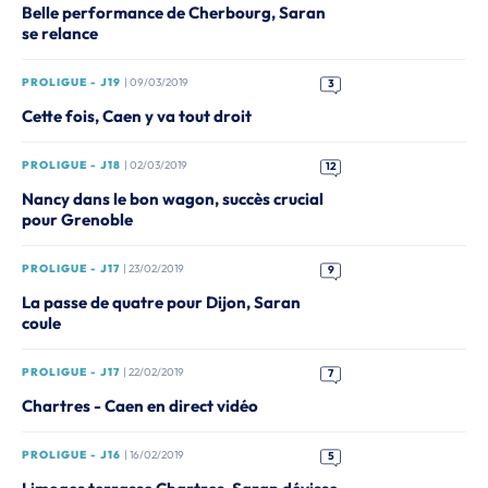
Belle performance de Cherbourg, Saran
se relance
PROLIGUE - J19
| 09/03/2019
3
Cette fois, Caen y va tout droit
PROLIGUE - J18
| 02/03/2019
12
Nancy dans le bon wagon, succès crucial
pour Grenoble
PROLIGUE - J17
| 23/02/2019
9
La passe de quatre pour Dijon, Saran
coule
PROLIGUE - J17
| 22/02/2019
7
Chartres - Caen en direct vidéo
PROLIGUE - J16
| 16/02/2019
5