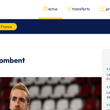
actus
transferts
p
 France
 tombent
C
Le
Fr
C
Le
sa
C