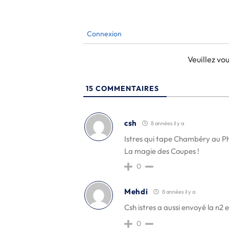
Connexion
Veuillez v
15
COMMENTAIRES
csh
8 années il y a
Istres qui tape Chambéry au Pha
La magie des Coupes !
0
Mehdi
8 années il y a
Csh istres a aussi envoyé la n2 
0