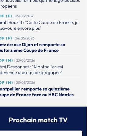
e nouvelle formule qui ménage les clubs
uropéens
DF (F)
| 25/05/2026
rah Bouktit : "Cette Coupe de France, je
 savoure encore plus"
DF (F)
| 24/05/2026
etz écrase Dijon et remporte sa
uatorzième Coupe de France
DF (M)
| 23/05/2026
mi Desbonnet : “Montpellier est
edevenue une équipe qui gagne”
DF (M)
| 23/05/2026
ontpellier remporte sa quinzième
oupe de France face au HBC Nantes
DF (M)
| 15/04/2026
ntes dompte Nîmes et file à Bercy
Prochain match TV
DF (M)
| 15/04/2026
ntpellier domine Paris et ira défendre
n titre face au HBC Nantes