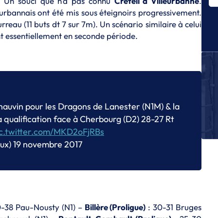
 Un souci que n'a pas connu
Créteil à Villeurbanne
.
r
leurbannais ont été mis sous éteignoirs progressivement.
reau (11 buts dt 7 sur 7m). Un scénario similaire à celui
C
Pa
ant essentiellement en seconde période.
d
C
Mo
Nî
ca
C
hauvin pour les Dragons de Lanester (N1M) & la
Me
a qualification face à Cherbourg (D2) 28-27 Rt
Be
ic.twitter.com/MKD2oFjRBs
fi
oux)
19 novembre 2017
C
Le
d
0-38 Pau-Nousty (N1) –
Billère (Proligue)
: 30-31 Bruges