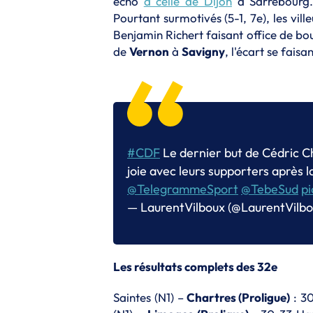
écho
à celle de Dijon
à Sarrebourg.
Pourtant surmotivés (5-1, 7e), les vil
Benjamin Richert faisant office de bour
de
Vernon
à
Savigny
, l'écart se fais
#CDF
Le dernier but de Cédric C
joie avec leurs supporters après l
@TelegrammeSport
@TebeSud
p
— LaurentVilboux (@LaurentVilb
Les résultats complets des 32e
Saintes (N1) –
Chartres (Proligue)
: 3