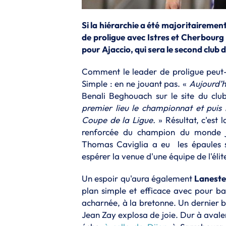
Si la hiérarchie a été majoritairemen
de proligue avec Istres et Cherbourg
pour Ajaccio, qui sera le second club 
Comment le leader de proligue peut-i
Simple : en ne jouant pas. «
Aujourd’h
Benali Beghouach sur le site du clu
premier lieu le championnat et puis 
Coupe de la Ligue.
» Résultat, c'est 
renforcée du champion du monde je
Thomas Caviglia a eu les épaules s
espérer la venue d'une équipe de l'élit
Un espoir qu'aura également
Laneste
plan simple et efficace avec pour ba
acharnée, à la bretonne. Un dernier b
Jean Zay explosa de joie. Dur à aval