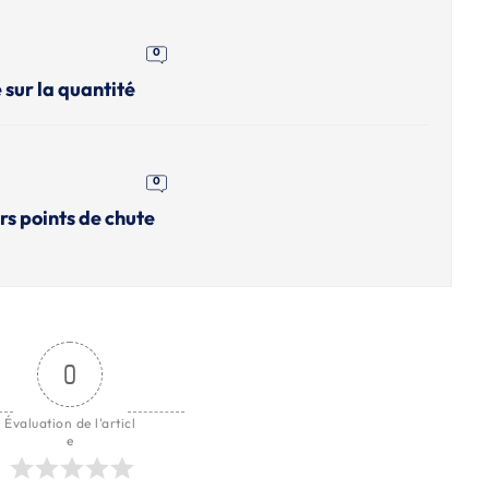
0
 sur la quantité
0
rs points de chute
0
Évaluation de l'articl
e