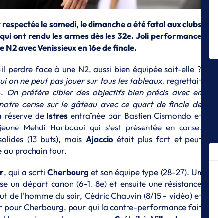
C
La
t respectée le samedi, le dimanche a été fatal aux clubs
fi
 qui ont rendu les armes dès les 32e. Joli performance
de N2 avec Venissieux en 16e de finale.
C
L
B
l perdre face à une N2, aussi bien équipée soit-elle ?
ui on ne peut pas jouer sur tous les tableaux,
regrettait
C
b.
On préfère cibler des objectifs bien précis avec en
Me
notre cerise sur le gâteau avec ce quart de finale de
C
la réserve de
Istres
entraînée par Bastien Cismondo et
De
une Mehdi Harbaoui qui s'est présentée en corse.
Fr
olides (13 buts), mais
Ajaccio
était plus fort et peut
C
e au prochain tour.
Le
r
, qui a sorti
Cherbourg
et son équipe type (28-27). Un
C
Br
se un départ canon (6-1, 8e) et ensuite une résistance
pr
ut de l'homme du soir, Cédric Chauvin (8/15 - vidéo) et
er pour Cherbourg, pour qui la contre-performance fait
C
Le