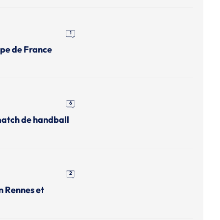
1
upe de France
6
match de handball
2
n Rennes et