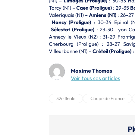
(N1) –
Limoges (Proligue)
: 30-33 Ha
Torcy (N1) –
Caen (Proligue)
: 29-35
Bo
Valeriquais (N1) –
Amiens (N1)
: 26-27
Nancy (Proligue)
: 30-34 Epinal (
Sélestat (Proligue)
: 23-30 Lyon Ca
Annecy le Vieux (N2) : 31-29 Fronti
Cherbourg (Proligue) : 28-27 Savi
Villeurbanne (N1) –
Créteil (Proligue)
:
Maxime Thomas
Voir tous ses articles
32e finale
Coupe de France
Pl