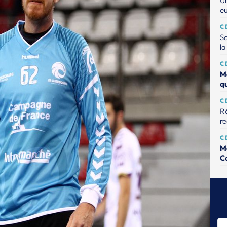
Un
e
C
Sa
la
C
M
q
C
Ré
r
C
M
C
C
Na
C
Mo
so