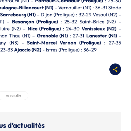
zebrouck (N1) –
Pontault-Combault (Proligue)
: 25-30
ulogne-Billancourt (N1)
– Vernouillet (N1) : 36-31 Stade
Sarrebourg (N1)
– Dijon (Proligue) : 32-29 Vesoul (N2) –
N1) –
Besançon (Proligue)
: 25-32 Saint-Brice (N2) –
luire (N2) –
Nice (Proligue)
: 24-30
Venissieux (N2)
–
gnan Thau (N1) –
Grenoble (N1)
: 27-31
Lanester (N1)
-
gny (N3) -
Saint-Marcel Vernon (Proligue)
: 27-35
 23-33
Ajaccio (N2)
- Istres (Proligue) : 36-29
masculin
us d’actualités